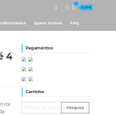
0
0,00€
ndicionados
Quem Somos
FAQ
Pagamentos
é 4
Carrinho
rmite
Pesquisar
Pesquisa
da
por: