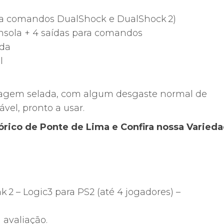
–
ita comandos DualShock e DualShock 2)
Selado/Original
nsola + 4 saídas para comandos
ada
l
agem selada, com algum desgaste normal de
el, pronto a usar.
stórico de Ponte de Lima e Confira nossa Varied
nk 2 – Logic3 para PS2 (até 4 jogadores) –
avaliação.