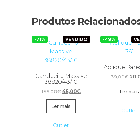
Produtos Relacionado
-71%
VENDIDO
-49%
V
Aplique Pare
Candeeiro Massive
O
39,00
€
20,
38820/43/10
pre
O
O
156,00
€
45,00
€
orig
Ler mais
preço
preço
era:
original
atual
Ler mais
39,0
Outlet
era:
é:
156,00€.
45,00€.
Outlet