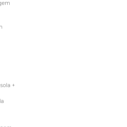
agem
m
a
sola +
da