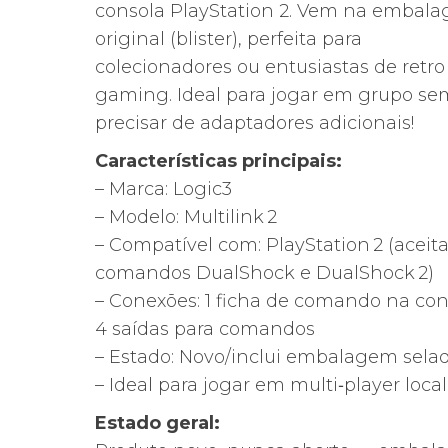
era:
é:
consola PlayStation 2. Vem na embal
24,00€.
17,00€.
original (blister), perfeita para
colecionadores ou entusiastas de retro
gaming. Ideal para jogar em grupo se
precisar de adaptadores adicionais!
Características principais:
– Marca: Logic3
– Modelo: Multilink 2
– Compatível com: PlayStation 2 (aceit
comandos DualShock e DualShock 2)
– Conexões: 1 ficha de comando na con
4 saídas para comandos
– Estado: Novo/inclui embalagem sela
– Ideal para jogar em multi‑player local
Estado geral: