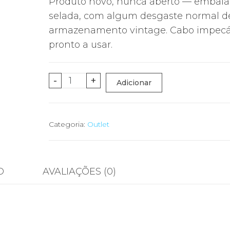
Produto novo, nunca aberto — emba
selada, com algum desgaste normal d
armazenamento vintage. Cabo impecá
pronto a usar.
Quantidade
-
+
Adicionar
de
Cabo
Multilink 2
Categoria:
Outlet
–
Logic3
para
O
AVALIAÇÕES (0)
PS2
(até
4
jogadores)