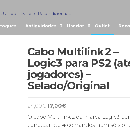
s, Usados, Outlet e Recondicionados
taques
Antiguidades
Usados
Outlet
Reco
Cabo Multilink 2 –
Logic3 para PS2 (at
jogadores) –
Selado/Original
O
O
24,00
€
17,00
€
preço
preço
O cabo Multilink 2 da marca Logic3 pe
original
atual
conectar até 4 comandos num só slot 