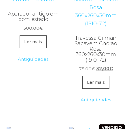
Aparador antigo em
bom estado
300,00
€
Travessa Gilman
Ler mais
Sacavem Chorao
Rosa
360x260x30mm
Antiguidades
(1910-72)
O
O
75,00
€
32,00
€
preço
preço
original
atual
Ler mais
era:
é:
75,00€.
32,00€
Antiguidades
VENDIDO