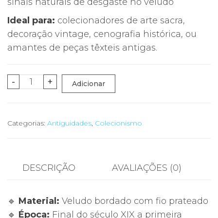
sinais naturais de desgaste no veludo
Ideal para:
colecionadores de arte sacra,
decoração vintage, cenografia histórica, ou
amantes de peças têxteis antigas.
Quantidade
-
+
Adicionar
de
Capa
Antiga
Categorias:
Antiguidades
,
Colecionismo
Veludo
Bordado
•
DESCRIÇÃO
AVALIAÇÕES (0)
Século
XIX/XX
🔹
Material:
Veludo bordado com fio prateado
•
🔹
Época:
Final do século XIX a primeira
Bordado