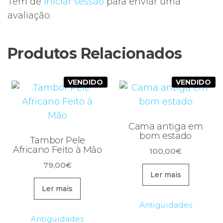
Tem de
iniciar sessão
para enviar uma
avaliação.
Produtos Relacionados
VENDIDO
VENDIDO
Cama antiga em
bom estado
Tambor Pele
Africano Feito à Mão
100,00
€
79,00
€
Ler mais
Ler mais
Antiguidades
Antiguidades