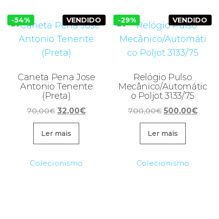
-54%
VENDIDO
-29%
VENDIDO
Caneta Pena Jose
Relógio Pulso
Antonio Tenente
Mecânico/Automátic
(Preta)
o Poljot 3133/75
O
O
O
O
70,00
€
32,00
€
700,00
€
500,00
€
preço
preço
preço
preço
original
atual
original
atual
Ler mais
Ler mais
era:
é:
era:
é:
70,00€.
32,00€.
700,00€.
500,0
Colecionismo
Colecionismo