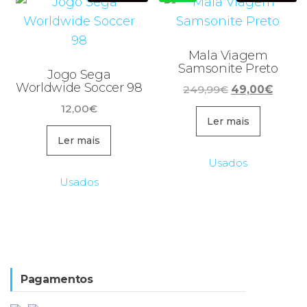
Mala Viagem
Samsonite Preto
Jogo Sega
Worldwide Soccer 98
O
O
249,99
€
49,00
€
preço
preço
12,00
€
original
atual
Ler mais
era:
é:
Ler mais
249,99€.
49,00
Usados
Usados
Pagamentos