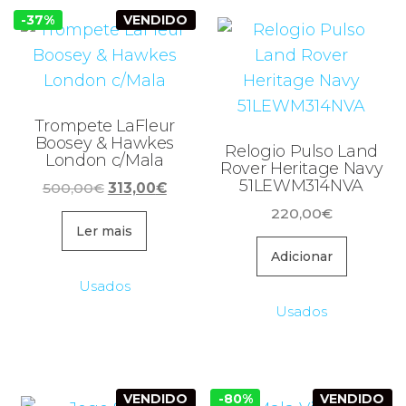
-37%
VENDIDO
Trompete LaFleur
Boosey & Hawkes
Relogio Pulso Land
London c/Mala
Rover Heritage Navy
51LEWM314NVA
O
O
500,00
€
313,00
€
preço
preço
220,00
€
original
atual
Ler mais
era:
é:
Adicionar
500,00€.
313,00€.
Usados
Usados
VENDIDO
-80%
VENDIDO