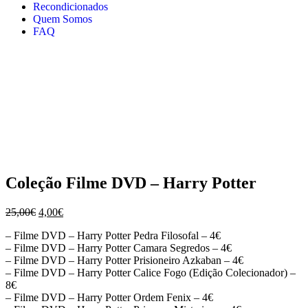
Recondicionados
Quem Somos
FAQ
Coleção Filme DVD – Harry Potter
O
O
25,00
€
4,00
€
preço
preço
– Filme DVD – Harry Potter Pedra Filosofal – 4€
original
atual
– Filme DVD – Harry Potter Camara Segredos – 4€
era:
é:
– Filme DVD – Harry Potter Prisioneiro Azkaban – 4€
25,00€.
4,00€.
– Filme DVD – Harry Potter Calice Fogo (Edição Colecionador) –
8€
– Filme DVD – Harry Potter Ordem Fenix – 4€