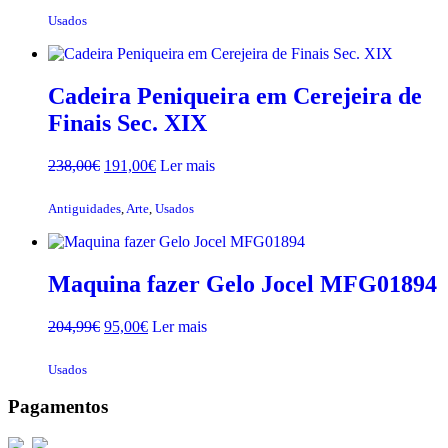
Usados
Cadeira Peniqueira em Cerejeira de
Finais Sec. XIX
O
O
238,00
€
191,00
€
Ler mais
preço
preço
original
atual
Antiguidades
,
Arte
,
Usados
era:
é:
238,00€.
191,00€.
Maquina fazer Gelo Jocel MFG01894
O
O
204,99
€
95,00
€
Ler mais
preço
preço
original
atual
Usados
era:
é:
204,99€.
95,00€.
Pagamentos