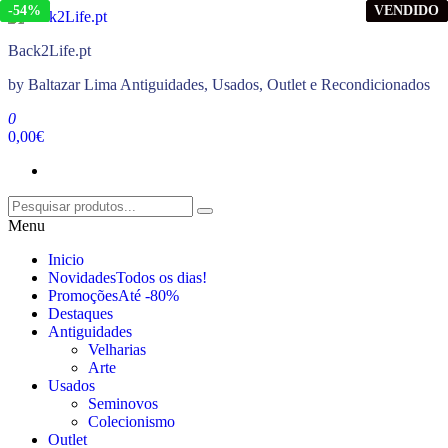
-84%
-20%
-54%
VENDIDO
VENDIDO
VENDIDO
VENDIDO
Saltar
para
Back2Life.pt
o
conteúdo
by Baltazar Lima Antiguidades, Usados, Outlet e Recondicionados
0
0,00€
Menu
Inicio
Novidades
Todos os dias!
Promoções
Até -80%
Destaques
Antiguidades
Velharias
Arte
Usados
Seminovos
Colecionismo
Outlet