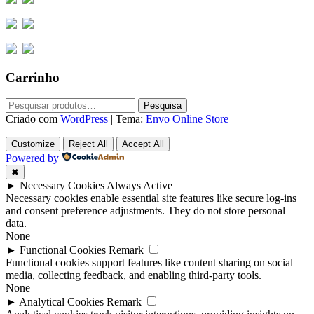
Carrinho
Pesquisar
Pesquisa
por:
Criado com
WordPress
|
Tema:
Envo Online Store
Customize
Reject All
Accept All
Powered by
✖
►
Necessary Cookies
Always Active
Necessary cookies enable essential site features like secure log-ins
and consent preference adjustments. They do not store personal
data.
None
►
Functional Cookies
Remark
Functional cookies support features like content sharing on social
media, collecting feedback, and enabling third-party tools.
None
►
Analytical Cookies
Remark