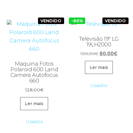
VENDIDO
-60%
VENDIDO
Televisão 19″ LG
19LH2000
O
O
199,99
€
80,00
€
preço
preço
Maquina Fotos
original
atual
Ler mais
Polaroid 600 Land
Camera Autofocus
era:
é:
660
199,99€.
80,00€
Usados
128,00
€
Ler mais
Usados