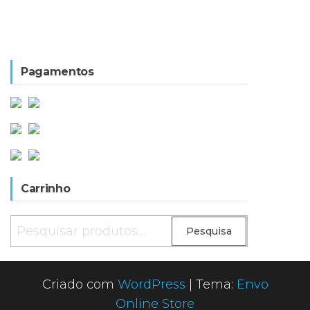
Pagamentos
Carrinho
Pesquisar
Pesquisa
por:
Criado com
WordPress
|
Tema:
Envo
Online Store