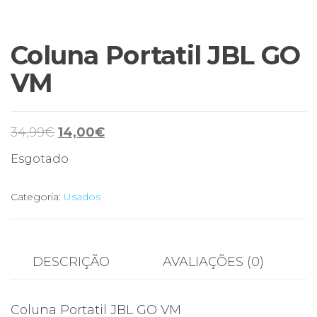
Coluna Portatil JBL GO
VM
O
O
34,99
€
14,00
€
preço
preço
Esgotado
original
atual
era:
é:
Categoria:
Usados
34,99€.
14,00€.
DESCRIÇÃO
AVALIAÇÕES (0)
Coluna Portatil JBL GO VM