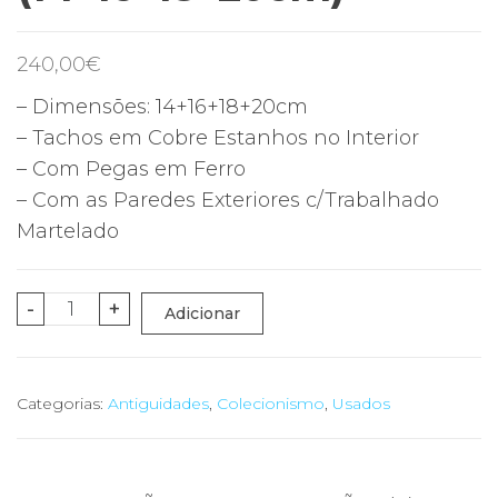
240,00
€
– Dimensões: 14+16+18+20cm
– Tachos em Cobre Estanhos no Interior
– Com Pegas em Ferro
– Com as Paredes Exteriores c/Trabalhado
Martelado
Quantidade
-
+
Adicionar
de
Conjunto
4
Categorias:
Antiguidades
,
Colecionismo
,
Usados
Tachos
Cobre
Puro