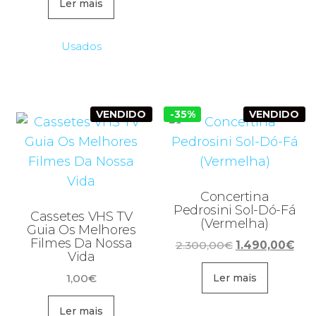
Ler mais
Usados
VENDIDO
-35%
VENDIDO
Concertina
Pedrosini Sol-Dó-Fá
Cassetes VHS TV
(Vermelha)
Guia Os Melhores
Filmes Da Nossa
O
O
2.300,00
€
1.490,00
€
Vida
preço
pre
1,00
€
original
atua
Ler mais
era:
é:
Ler mais
2.300,00€.
1.4