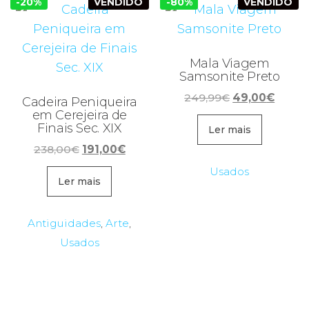
-20%
VENDIDO
-80%
VENDIDO
Mala Viagem
Samsonite Preto
O
O
249,99
€
49,00
€
Cadeira Peniqueira
preço
preço
em Cerejeira de
Finais Sec. XIX
original
atual
Ler mais
era:
é:
O
O
238,00
€
191,00
€
249,99€.
49,00
preço
preço
Usados
original
atual
Ler mais
era:
é:
238,00€.
191,00€.
Antiguidades
,
Arte
,
Usados