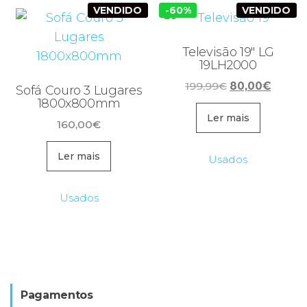
VENDIDO
-60%
VENDIDO
Televisão 19″ LG
19LH2000
O
O
199,99
€
80,00
€
Sofá Couro 3 Lugares
preço
preço
1800x800mm
original
atual
Ler mais
160,00
€
era:
é:
199,99€.
80,00€
Ler mais
Usados
Usados
Pagamentos