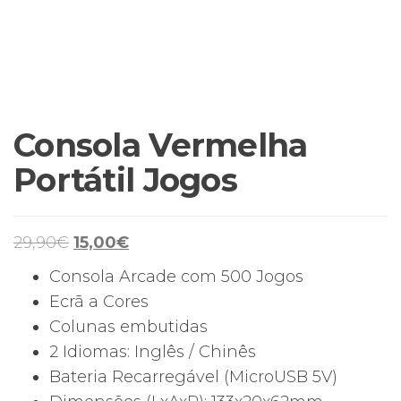
Consola Vermelha
Portátil Jogos
O
O
29,90
€
15,00
€
preço
preço
Consola Arcade com 500 Jogos
original
atual
Ecrã a Cores
era:
é:
Colunas embutidas
29,90€.
15,00€.
2 Idiomas: Inglês / Chinês
Bateria Recarregável (MicroUSB 5V)