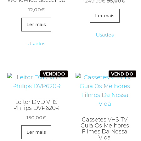
Worldwide Soccer 98
O
O
249,99
€
95,00
€
preço
preço
12,00
€
original
atual
Ler mais
era:
é:
Ler mais
249,99€.
95,00€
Usados
Usados
VENDIDO
VENDIDO
Leitor DVD VHS
Philips DVP620R
150,00
€
Cassetes VHS TV
Guia Os Melhores
Filmes Da Nossa
Ler mais
Vida