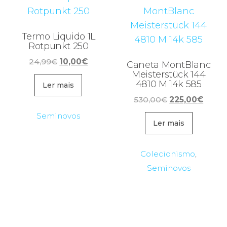
Termo Liquido 1L
Rotpunkt 250
O
O
24,99
€
10,00
€
Caneta MontBlanc
preço
preço
Meisterstück 144
4810 M 14k 585
original
atual
Ler mais
era:
é:
O
O
530,00
€
225,00
€
24,99€.
10,00€.
preço
preço
Seminovos
original
atual
Ler mais
era:
é:
530,00€.
225,0
Colecionismo
,
Seminovos