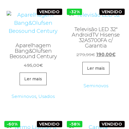
VENDIDO
-32%
VENDIDO
Televisão LED 32″
AndroidTV Hisense
32A5700FA c/
Aparelhagem
Garantia
Bang&Olufsen
O
O
279,99
€
190,00
€
Beosound Century
preço
preço
495,00
€
original
atual
Ler mais
era:
é:
Ler mais
279,99€.
190,0
Seminovos
Seminovos
,
Usados
-60%
VENDIDO
-58%
VENDIDO