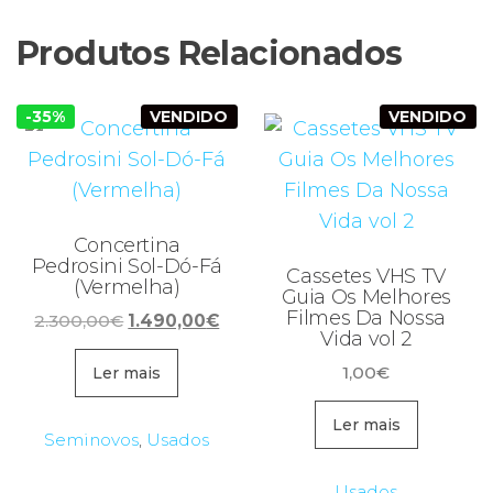
Produtos Relacionados
-35%
VENDIDO
VENDIDO
Concertina
Pedrosini Sol-Dó-Fá
Cassetes VHS TV
(Vermelha)
Guia Os Melhores
Filmes Da Nossa
O
O
2.300,00
€
1.490,00
€
Vida vol 2
preço
preço
original
atual
1,00
€
Ler mais
era:
é:
Ler mais
2.300,00€.
1.490,00€.
Seminovos
,
Usados
Usados