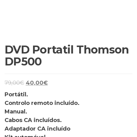
DVD Portatil Thomson
DP500
O
O
79,00
€
40,00
€
preço
preço
Portátil.
original
atual
Controlo remoto incluído.
era:
é:
Manual.
79,00€.
40,00€.
Cabos CA incluídos.
Adaptador CA incluído