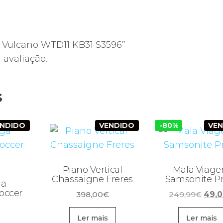
r Vulcano WTD11 KB31 S3596”
avaliação.
s
ENDIDO
VENDIDO
-80%
VE
Piano Vertical
Mala Viag
Chassaigne Freres
Samsonite P
ga
occer
O
398,00
€
249,99
€
49,
preç
origi
Ler mais
Ler mais