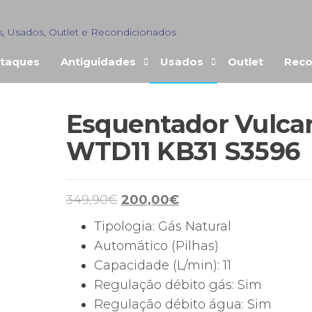
s, Usados, Outlet e Recondicionados
taques
Antiguidades
Usados
Outlet
Reco
Esquentador Vulca
WTD11 KB31 S3596
O
O
349,90
€
200,00
€
preço
preço
Tipologia: Gás Natural
original
atual
Automático (Pilhas)
era:
é:
Capacidade (L/min): 11
349,90€.
200,00€.
Regulação débito gás: Sim
Regulação débito água: Sim