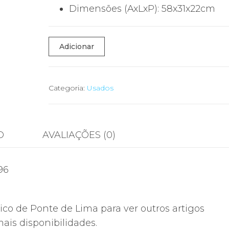
Dimensões (AxLxP): 58x31x22cm
Quantidade
Adicionar
de
Esquentador
Vulcano
Categoria:
Usados
WTD11
KB31
S3596
O
AVALIAÇÕES (0)
96
rico de Ponte de Lima para ver outros artigos
ais disponibilidades.