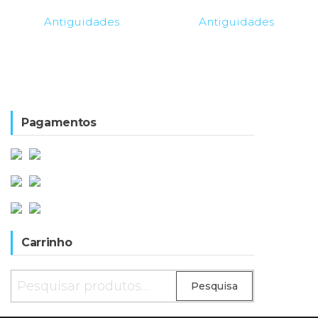
60,00€.
27,00€
Antiguidades
Antiguidades
Pagamentos
Carrinho
Pesquisar
Pesquisa
por: