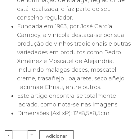
denominação de Málaga, região onde
está localizada, e faz parte de seu
conselho regulador.
Fundada em 1963, por José García
Campoy, a vinícola destaca-se por sua
produção de vinhos tradicionais e outras
variedades em produtos como Pedro
Ximénez e Moscatel de Alejandría,
incluindo malagas doces, moscatel,
creme, trasañejo , pajarete, seco añejo,
Lacrimae Christi, entre outros.
Este artigo encontra-se totalmente
lacrado, como nota-se nas imagens.
Dimensões (AxLxP): 12×8,5×8,5cm.
Quantidade
-
+
Adicionar