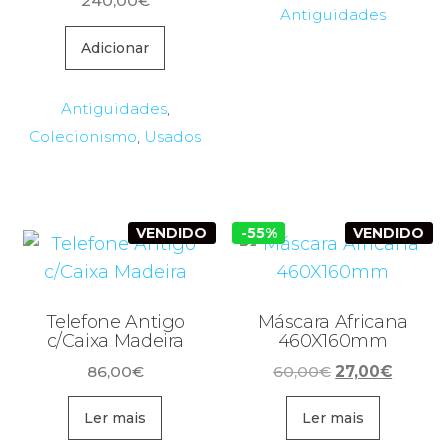
240,00
€
Antiguidades
Adicionar
Antiguidades
,
Colecionismo
,
Usados
VENDIDO
-55%
VENDIDO
Telefone Antigo
Máscara Africana
c/Caixa Madeira
460X160mm
O
O
86,00
€
60,00
€
27,00
€
preço
preço
original
atual
Ler mais
Ler mais
era:
é: