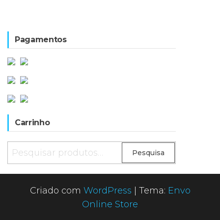
Pagamentos
Carrinho
Pesquisar
Pesquisa
por:
Criado com
WordPress
|
Tema:
Envo
Online Store