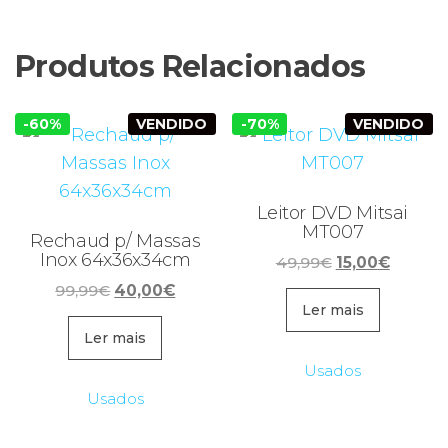
Produtos Relacionados
-60%
VENDIDO
-70%
VENDIDO
Leitor DVD Mitsai
MT007
Rechaud p/ Massas
Inox 64x36x34cm
O
O
49,99
€
15,00
€
preço
preço
O
O
99,99
€
40,00
€
original
atual
Ler mais
preço
preço
era:
é:
original
atual
Ler mais
49,99€.
15,00€.
era:
é:
Usados
99,99€.
40,00€.
Usados