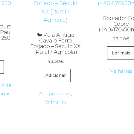
Soprador Fo
Cobre
stura
(440x170x50
 Pau
🐎 Peia Antiga
– 250
23,00
€
Cavalo Ferro
Forjado – Século XX
(Rural / Agrícola)
Ler mais
43,30
€
Velharias
Adicionar
,
Arte
,
arias
Antiguidades
,
Velharias