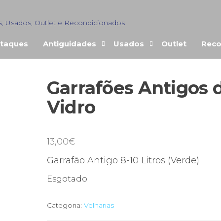
s, Usados, Outlet e Recondicionados
taques
Antiguidades
Usados
Outlet
Reco
Garrafões Antigos 
ENDIDO
Vidro
13,00
€
Garrafão Antigo 8-10 Litros (Verde)
Esgotado
Categoria:
Velharias