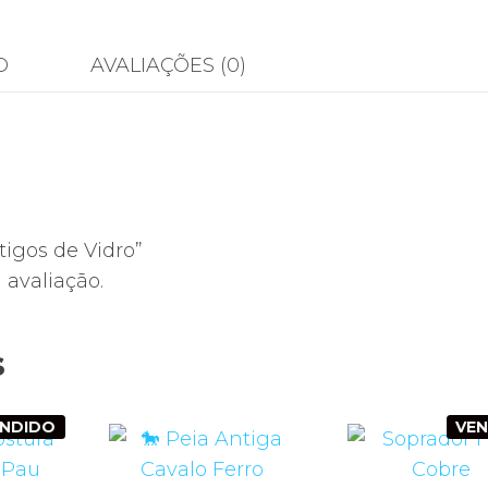
O
AVALIAÇÕES (0)
tigos de Vidro”
avaliação.
s
ENDIDO
VE