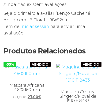
Ainda não existem avaliações.
Seja o primeiro a avaliar “Lenço Cachené
Antigo em Lã Floral – 98x92cm”
Tem de
iniciar sessão
para enviar uma
avaliação.
Produtos Relacionados
-55%
VENDIDO
VENDIDO
Máscara Africana
460X160mm
Maquina Costura
Singer c/Movel de
O
O
60,00
€
27,00
€
1910 F 8433
preço
preço