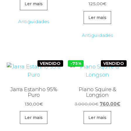
original
atual
125,00
€
Ler mais
era:
é:
Ler mais
60,00€.
27,00€.
Antiguidades
Antiguidades
VENDIDO
-75%
VENDIDO
Jarra Estanho 95%
Piano Squire &
Puro
Longson
O
O
130,00
€
3.000,00
€
760,00
€
preço
preç
original
atua
Ler mais
Ler mais
era:
é: