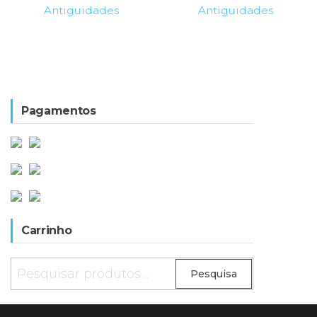
3.000,00€.
760,
Antiguidades
Antiguidades
Pagamentos
Carrinho
Pesquisar
Pesquisa
por: