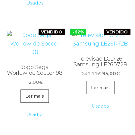
Usados
VENDIDO
-62%
VENDIDO
Televisão LCD 26
Samsung LE26R72B
Jogo Sega
Worldwide Soccer 98
O
O
249,99
€
95,00
€
preço
preço
12,00
€
original
atual
Ler mais
era:
é:
Ler mais
249,99€.
95,00€
Usados
Usados