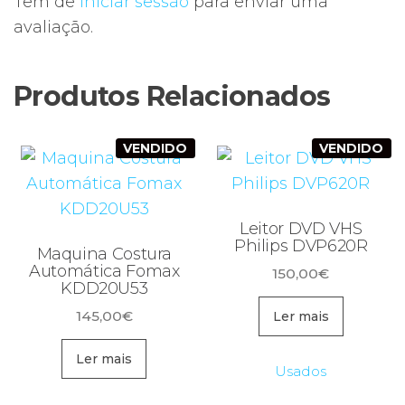
Tem de
iniciar sessão
para enviar uma
avaliação.
Produtos Relacionados
VENDIDO
VENDIDO
Leitor DVD VHS
Philips DVP620R
Maquina Costura
Automática Fomax
150,00
€
KDD20U53
145,00
€
Ler mais
Ler mais
Usados