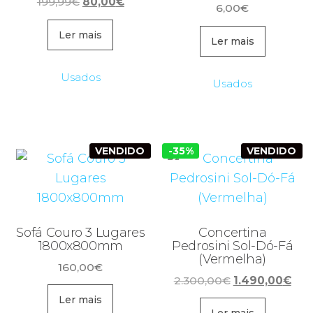
O
O
199,99
€
80,00
€
6,00
€
preço
preço
original
atual
Ler mais
Ler mais
era:
é:
199,99€.
80,00€.
Usados
Usados
VENDIDO
-35%
VENDIDO
Sofá Couro 3 Lugares
Concertina
1800x800mm
Pedrosini Sol-Dó-Fá
(Vermelha)
160,00
€
O
O
2.300,00
€
1.490,00
€
preço
pre
Ler mais