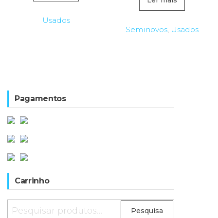
original
atua
Ler mais
era:
é:
Usados
2.300,00€.
1.4
Seminovos
,
Usados
Pagamentos
Carrinho
Pesquisar
Pesquisa