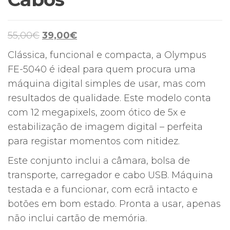
O
O
55,00
€
39,00
€
preço
preço
Clássica, funcional e compacta, a Olympus
original
atual
FE-5040 é ideal para quem procura uma
era:
é:
máquina digital simples de usar, mas com
55,00€.
39,00€.
resultados de qualidade. Este modelo conta
com 12 megapixels, zoom ótico de 5x e
estabilização de imagem digital – perfeita
para registar momentos com nitidez.
Este conjunto inclui a câmara, bolsa de
transporte, carregador e cabo USB. Máquina
testada e a funcionar, com ecrã intacto e
botões em bom estado. Pronta a usar, apenas
não inclui cartão de memória.