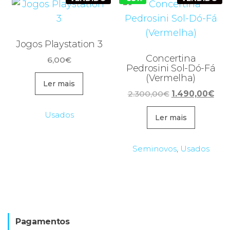
Jogos Playstation 3
Concertina
6,00
€
Pedrosini Sol-Dó-Fá
(Vermelha)
Ler mais
O
O
2.300,00
€
1.490,00
€
preço
pre
Usados
original
atua
Ler mais
era:
é:
2.300,00€.
1.4
Seminovos
,
Usados
Pagamentos