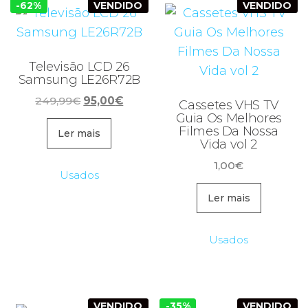
-62%
VENDIDO
VENDIDO
Televisão LCD 26
Samsung LE26R72B
O
O
249,99
€
95,00
€
Cassetes VHS TV
preço
preço
Guia Os Melhores
Filmes Da Nossa
original
atual
Ler mais
Vida vol 2
era:
é:
1,00
€
249,99€.
95,00€.
Usados
Ler mais
Usados
VENDIDO
-35%
VENDIDO