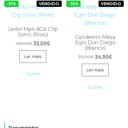
-31%
VENDIDO
-13%
VENDIDO
Leitor Mp4 8Gb Clip
Sonic (Roxo)
Candeeiro Mesa
Eglo Don Diego
O
O
48,00
€
33,00
€
(Branco)
preço
preço
O
O
original
atual
39,90
€
34,90
€
Ler mais
preço
preço
era:
é:
original
atual
Ler mais
48,00€.
33,00€.
Outlet
era:
é:
39,90€.
34,90€
Outlet
Pagamentos