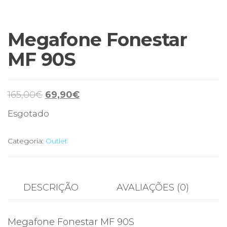
Megafone Fonestar
MF 90S
O
O
165,00
€
69,90
€
preço
preço
Esgotado
original
atual
era:
é:
Categoria:
Outlet
165,00€.
69,90€.
DESCRIÇÃO
AVALIAÇÕES (0)
Megafone Fonestar MF 90S