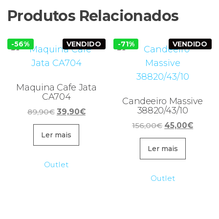
Produtos Relacionados
-56%
VENDIDO
-71%
VENDIDO
Maquina Cafe Jata
CA704
Candeeiro Massive
38820/43/10
O
O
89,90
€
39,90
€
preço
preço
O
O
156,00
€
45,00
€
original
atual
Ler mais
preço
preço
era:
é:
original
atual
Ler mais
89,90€.
39,90€.
era:
é:
Outlet
156,00€.
45,00€
Outlet