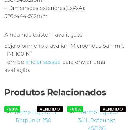
338x348x210mm
– Dimensões exteriores(LxPxA):
520x444x312mm
Ainda não existem avaliações.
Seja o primeiro a avaliar “Microondas Sammic
HM-1001M”
Tem de
iniciar sessão
para enviar uma
avaliação.
Produtos Relacionados
-60%
VENDIDO
-60%
VENDIDO