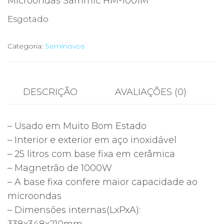
Microondas Sammic HM-1001M
original
atual
Esgotado
era:
é:
550,00€.
299,00€.
Categoria:
Seminovos
DESCRIÇÃO
AVALIAÇÕES (0)
– Usado em Muito Bom Estado
– Interior e exterior em aço inoxidável
– 25 litros com base fixa em cerâmica
– Magnetrão de 1000W
– A base fixa confere maior capacidade ao
microondas
– Dimensões internas(LxPxA):