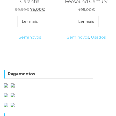
Garantia
Beosound Century
O
O
99,99
€
75,00
€
495,00
€
preço
preço
original
atual
Ler mais
Ler mais
era:
é:
99,99€.
75,00€.
Seminovos
Seminovos
,
Usados
Pagamentos