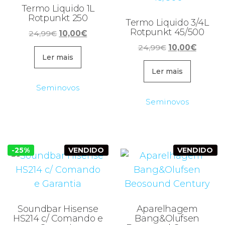
Termo Liquido 1L
Rotpunkt 250
Termo Liquido 3/4L
Rotpunkt 45/500
O
O
24,99
€
10,00
€
preço
preço
O
O
24,99
€
10,00
€
original
atual
Ler mais
preço
preço
era:
é:
original
atual
Ler mais
24,99€.
10,00€.
era:
é:
Seminovos
24,99€.
10,00€.
Seminovos
-25%
VENDIDO
VENDIDO
Soundbar Hisense
Aparelhagem
HS214 c/ Comando e
Bang&Olufsen