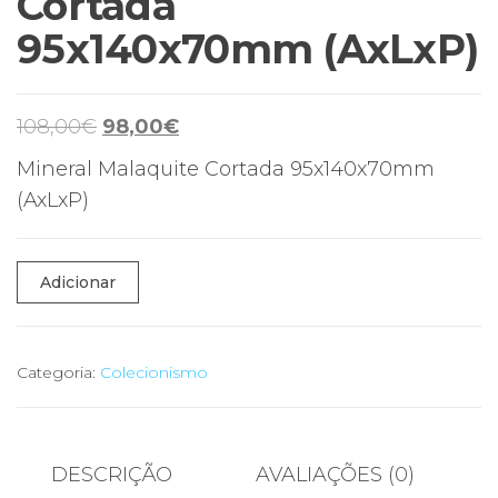
Cortada
95x140x70mm (AxLxP)
O
O
108,00
€
98,00
€
preço
preço
Mineral Malaquite Cortada 95x140x70mm
original
atual
(AxLxP)
era:
é:
108,00€.
98,00€.
Quantidade
Adicionar
de
Mineral
Malaquite
Categoria:
Colecionismo
Cortada
95x140x70mm
(AxLxP)
DESCRIÇÃO
AVALIAÇÕES (0)