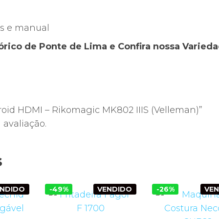
s e manual
stórico de Ponte de Lima e Confira nossa Varied
droid HDMI – Rikomagic MK802 IIIS (Velleman)”
avaliação.
s
ENDIDO
-49%
VENDIDO
-26%
VE