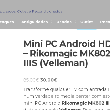
s, Usados, Outlet e Recondicionados
taques
Antiguidades
Usados
Outlet
Reco
Mini PC Android H
– Rikomagic MK80
IIIS (Velleman)
O
O
85,00
€
30,00
€
preço
preço
Transforme qualquer TV com entrada
original
atual
num verdadeiro media center com est
era:
é:
mini PC Android
Rikomagic MK802 III
85,00€.
30,00€.