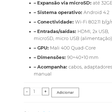
– Expansão via microSD:
até 32G
– Sistema operativo:
Android 4.2
– Conectividade:
Wi-Fi 802.11 b/g/
– Entradas/saídas:
HDMI, 2x USB,
microSD, micro USB (alimentação)
– GPU:
Mali 400 Quad-Core
– Dimensões:
90×40×10 mm
– Acompanha:
cabos, adaptadores
manual
Quantidade
-
+
Adicionar
de
Mini