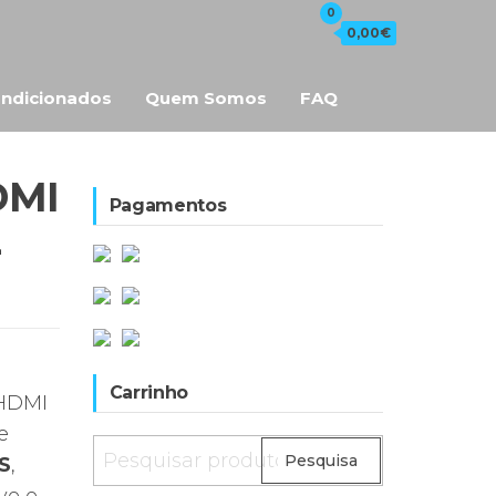
0
0,00€
ndicionados
Quem Somos
FAQ
DMI
Pagamentos
2
Carrinho
 HDMI
e
Pesquisar
Pesquisa
S
,
por: