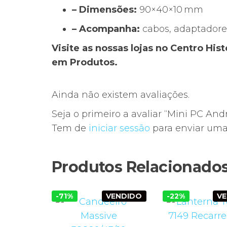
– Dimensões:
90×40×10 mm
– Acompanha:
cabos, adaptadore
Visite as nossas lojas no Centro Hi
em Produtos.
Ainda não existem avaliações.
Seja o primeiro a avaliar “Mini PC An
Tem de
iniciar sessão
para enviar uma 
Produtos Relacionado
-71%
VENDIDO
-22%
V