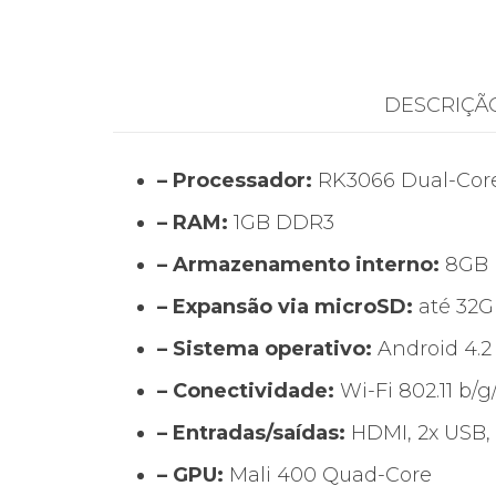
DESCRIÇÃ
– Processador:
RK3066 Dual-Core,
– RAM:
1GB DDR3
– Armazenamento interno:
8GB
– Expansão via microSD:
até 32
– Sistema operativo:
Android 4.2
– Conectividade:
Wi-Fi 802.11 b/g
– Entradas/saídas:
HDMI, 2x USB,
– GPU:
Mali 400 Quad-Core