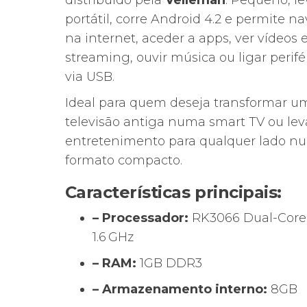
distribuído pela
Velleman
. Pequeno, le
portátil, corre Android 4.2 e permite n
na internet, aceder a apps, ver vídeos
streaming, ouvir música ou ligar perifé
via USB.
Ideal para quem deseja transformar u
televisão antiga numa smart TV ou lev
entretenimento para qualquer lado n
formato compacto.
Características principais:
– Processador:
RK3066 Dual-Core
1.6 GHz
– RAM:
1GB DDR3
– Armazenamento interno:
8GB