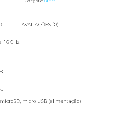
PC
Categoria:
Outlet
Android
HDMI
–
O
AVALIAÇÕES (0)
Rikomagic
MK802
 1.6 GHz
IIIS
(Velleman)
GB
/n
 microSD, micro USB (alimentação)