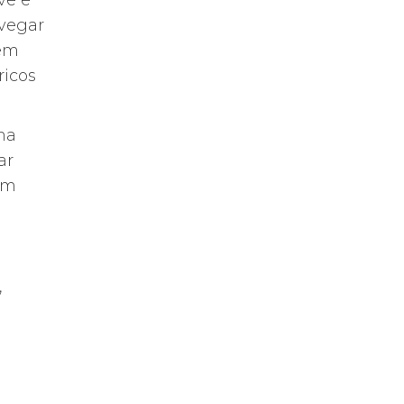
ve e
avegar
 em
ricos
ma
ar
um
,