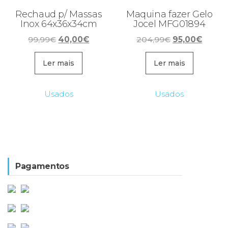
Rechaud p/ Massas
Maquina fazer Gelo
Inox 64x36x34cm
Jocel MFG01894
O
O
O
O
99,99
€
40,00
€
204,99
€
95,00
€
preço
preço
preço
preço
original
atual
original
atual
Ler mais
Ler mais
era:
é:
era:
é:
99,99€.
40,00€.
204,99€.
95,00€
Usados
Usados
Pagamentos