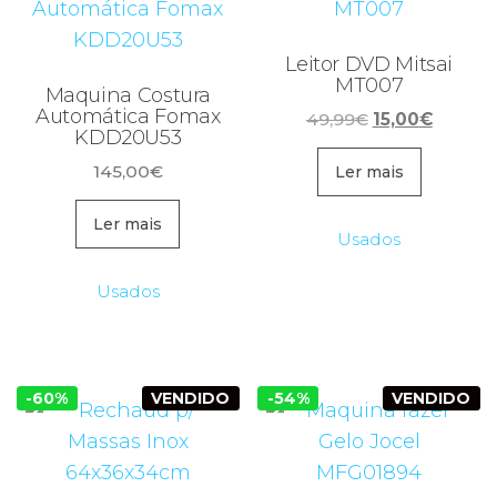
Leitor DVD Mitsai
MT007
Maquina Costura
Automática Fomax
O
O
49,99
€
15,00
€
KDD20U53
preço
preço
145,00
€
original
atual
Ler mais
era:
é:
Ler mais
49,99€.
15,00€.
Usados
Usados
-60%
VENDIDO
-54%
VENDIDO