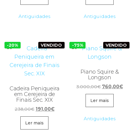
era:
é:
60,00€.
27,00€
Antiguidades
Antiguidades
-20%
VENDIDO
-75%
VENDIDO
Piano Squire &
Longson
O
O
3.000,00
€
760,00
€
Cadeira Peniqueira
preço
preç
em Cerejeira de
Finais Sec. XIX
original
atua
Ler mais
era:
é:
O
O
238,00
€
191,00
€
3.000,00€.
760,
preço
preço
Antiguidades
original
atual
Ler mais
era:
é: