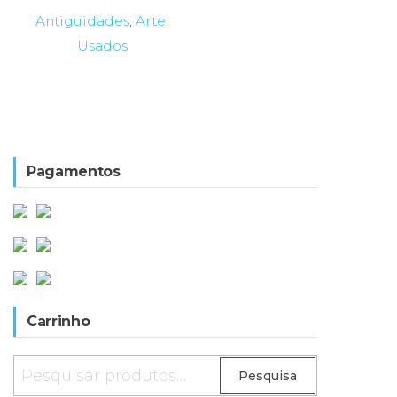
238,00€.
191,00€.
Antiguidades
,
Arte
,
Usados
Pagamentos
Carrinho
Pesquisar
Pesquisa
por: