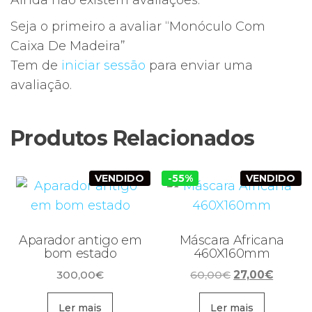
Ainda não existem avaliações.
Seja o primeiro a avaliar “Monóculo Com
Caixa De Madeira”
Tem de
iniciar sessão
para enviar uma
avaliação.
Produtos Relacionados
VENDIDO
-55%
VENDIDO
Aparador antigo em
Máscara Africana
bom estado
460X160mm
O
O
300,00
€
60,00
€
27,00
€
preço
preço
original
atual
Ler mais
Ler mais