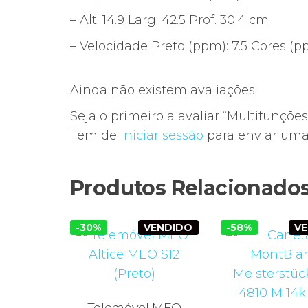
– Alt. 14.9 Larg. 42.5 Prof. 30.4 cm
– Velocidade Preto (ppm): 7.5 Cores (pp
Ainda não existem avaliações.
Seja o primeiro a avaliar “Multifunçõe
Tem de
iniciar sessão
para enviar uma 
Produtos Relacionado
-30%
VENDIDO
-58%
V