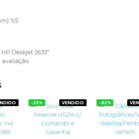
m): 5.5
s HP Deskjet 2633”
avaliação.
s
ENDIDO
-25%
VENDIDO
-82%
VE