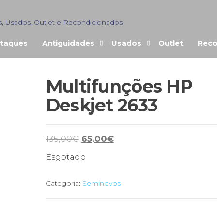
s, Usados, Outlet e Recondicionados
taques
Antiguidades
Usados
Outlet
Reco
Multifunções HP
ENDIDO
Deskjet 2633
O
O
135,00
€
65,00
€
preço
preço
Esgotado
original
atual
era:
é:
Categoria:
Seminovos
135,00€.
65,00€.