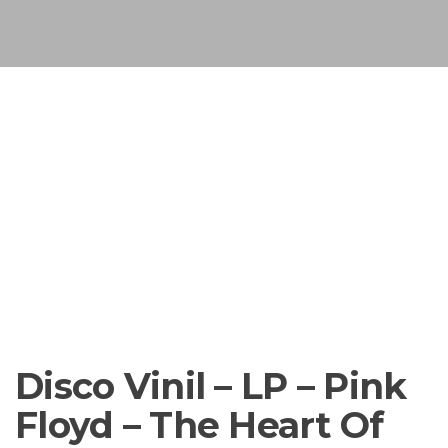
s
u
n
e
F
i
S
c
i
VENDIDO
n
s
a
s
Disco Vinil – LP – Pink
Floyd – The Heart Of