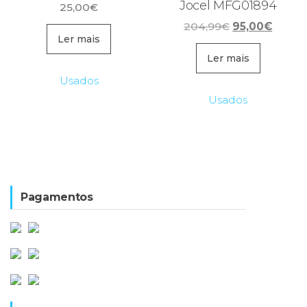
Jocel MFG01894
25,00
€
O
O
204,99
€
95,00
€
Ler mais
preço
preço
original
atual
Ler mais
era:
é:
Usados
204,99€.
95,00€
Usados
Pagamentos