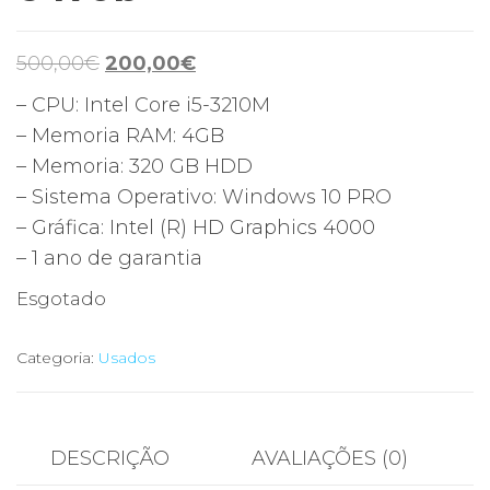
O
O
500,00
€
200,00
€
preço
preço
– CPU: Intel Core i5-3210M
original
atual
– Memoria RAM: 4GB
era:
é:
– Memoria: 320 GB HDD
500,00€.
200,00€.
– Sistema Operativo: Windows 10 PRO
– Gráfica: Intel (R) HD Graphics 4000
– 1 ano de garantia
Esgotado
Categoria:
Usados
DESCRIÇÃO
AVALIAÇÕES (0)