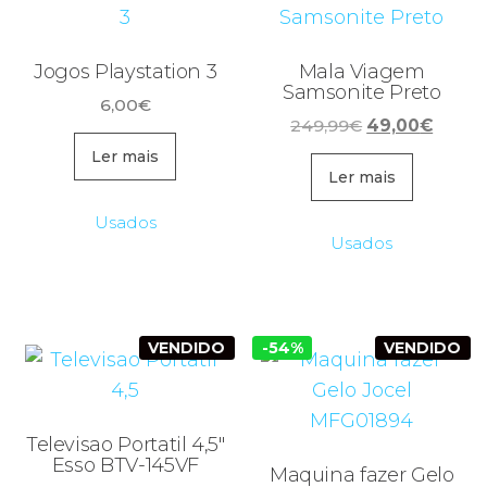
Jogos Playstation 3
Mala Viagem
Samsonite Preto
6,00
€
O
O
249,99
€
49,00
€
preço
preço
Ler mais
original
atual
Ler mais
era:
é:
Usados
249,99€.
49,00
Usados
VENDIDO
-54%
VENDIDO
Televisao Portatil 4,5″
Esso BTV-145VF
Maquina fazer Gelo