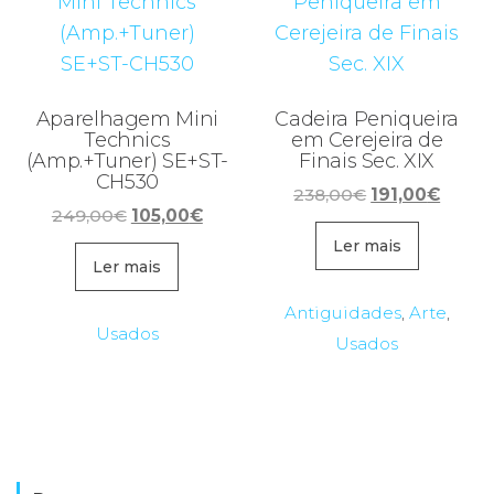
Aparelhagem Mini
Cadeira Peniqueira
Technics
em Cerejeira de
(Amp.+Tuner) SE+ST-
Finais Sec. XIX
CH530
O
O
238,00
€
191,00
€
O
O
249,00
€
105,00
€
preço
preço
preço
preço
original
atual
Ler mais
original
atual
Ler mais
era:
é:
era:
é:
238,00€.
191,00
Antiguidades
,
Arte
,
249,00€.
105,00€.
Usados
Usados