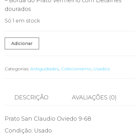
– Borda do Prato Vermelho com Detalhes
dourados
Só 1 em stock
Quantidade
Adicionar
de
Prato
San
Categorias:
Antiguidades
,
Colecionismo
,
Usados
Claudio
Oviedo
9-
DESCRIÇÃO
AVALIAÇÕES (0)
68
Prato San Claudio Oviedo 9-68
Condição: Usado