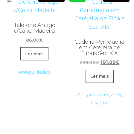
Telefone Antigo
c/Caixa Madeira
86,00
€
Cadeira Peniqueira
em Cerejeira de
Finais Sec. XIX
Ler mais
O
O
238,00
€
191,00
€
preço
preço
Antiguidades
original
atual
Ler mais
era:
é:
238,00€.
191,00
Antiguidades
,
Arte
,
Usados