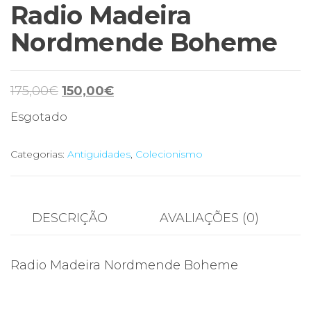
Radio Madeira
Nordmende Boheme
O
O
175,00
€
150,00
€
preço
preço
Esgotado
original
atual
era:
é:
Categorias:
Antiguidades
,
Colecionismo
175,00€.
150,00€.
DESCRIÇÃO
AVALIAÇÕES (0)
Radio Madeira Nordmende Boheme