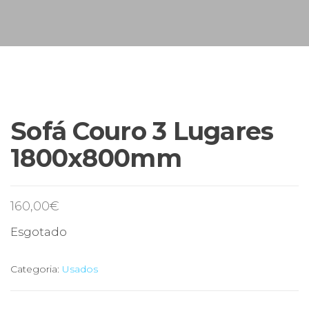
s
u
n
e
F
i
S
c
i
VENDIDO
n
s
a
Sofá Couro 3 Lugares
s
1800x800mm
160,00
€
Esgotado
Categoria:
Usados