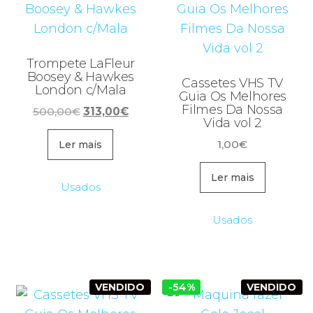
Trompete LaFleur
Boosey & Hawkes
Cassetes VHS TV
London c/Mala
Guia Os Melhores
Filmes Da Nossa
O
O
500,00
€
313,00
€
Vida vol 2
preço
preço
original
atual
1,00
€
Ler mais
era:
é:
Ler mais
500,00€.
313,00€.
Usados
Usados
VENDIDO
-54%
VENDIDO