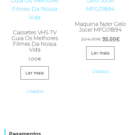
Maquina fazer Gelo
Jocel MFG01894
Cassetes VHS TV
Guia Os Melhores
O
O
204,99
€
95,00
€
Filmes Da Nossa
preço
preço
Vida
original
atual
Ler mais
1,00
€
era:
é:
204,99€.
95,00€
Usados
Ler mais
Usados
Pagamentos