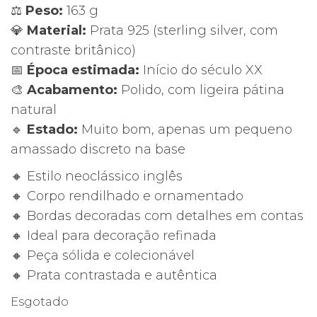
⚖️
Peso:
163 g
💎
Material:
Prata 925 (sterling silver, com
contraste britânico)
📅
Época estimada:
Início do século XX
🎨
Acabamento:
Polido, com ligeira pátina
natural
🔹
Estado:
Muito bom, apenas um pequeno
amassado discreto na base
🔸 Estilo neoclássico inglês
🔸 Corpo rendilhado e ornamentado
🔸 Bordas decoradas com detalhes em contas
🔸 Ideal para decoração refinada
🔸 Peça sólida e colecionável
🔸 Prata contrastada e autêntica
Esgotado