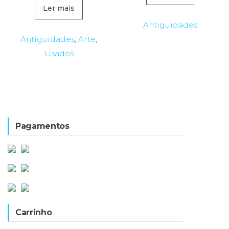
original
atual
Ler mais
era:
é:
Antiguidades
238,00€.
191,00€.
Antiguidades
,
Arte
,
Usados
Pagamentos
Carrinho