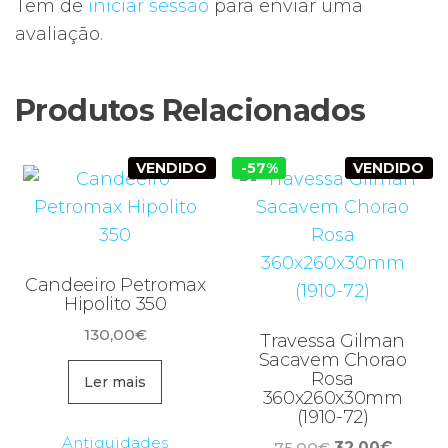
Tem de
iniciar sessão
para enviar uma
avaliação.
Produtos Relacionados
VENDIDO
-57%
VENDIDO
Candeeiro Petromax
Hipolito 350
130,00
€
Travessa Gilman
Sacavem Chorao
Rosa
Ler mais
360x260x30mm
(1910-72)
Antiguidades
O
O
75,00
€
32,00
€