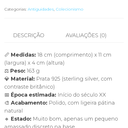
Categorias:
Antiguidades
,
Colecionismo
DESCRIÇÃO
AVALIAÇÕES (0)
📏
Medidas:
18 cm (comprimento) x 11 cm
(largura) x 4 cm (altura)
⚖️
Peso:
163 g
💎
Material:
Prata 925 (sterling silver, com
contraste britânico)
📅
Época estimada:
Início do século XX
🎨
Acabamento:
Polido, com ligeira pátina
natural
🔹
Estado:
Muito bom, apenas um pequeno
amassado discreto na base