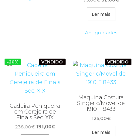
preço
preço
original
atual
Ler mais
era:
é:
75,00€.
32,00€
Antiguidades
-20%
VENDIDO
VENDIDO
Maquina Costura
Singer c/Movel de
Cadeira Peniqueira
1910 F 8433
em Cerejeira de
Finais Sec. XIX
125,00
€
O
O
238,00
€
191,00
€
Ler mais
preço
preço