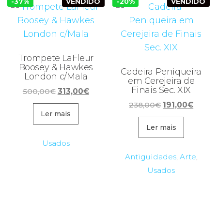
-37%
VENDIDO
-20%
VENDIDO
Trompete LaFleur
Boosey & Hawkes
Cadeira Peniqueira
London c/Mala
em Cerejeira de
Finais Sec. XIX
O
O
500,00
€
313,00
€
preço
preço
O
O
238,00
€
191,00
€
original
atual
Ler mais
preço
preço
era:
é:
original
atual
Ler mais
500,00€.
313,00€.
era:
é:
Usados
238,00€.
191,00
Antiguidades
,
Arte
,
Usados