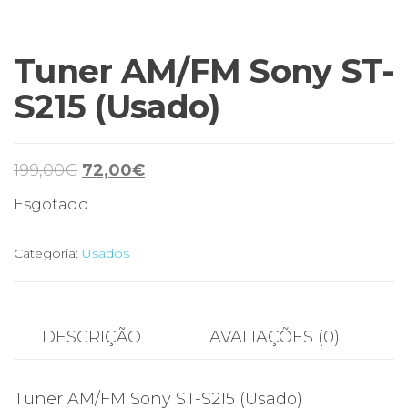
Tuner AM/FM Sony ST-
S215 (Usado)
O
O
199,00
€
72,00
€
preço
preço
Esgotado
original
atual
era:
é:
Categoria:
Usados
199,00€.
72,00€.
DESCRIÇÃO
AVALIAÇÕES (0)
Tuner AM/FM Sony ST-S215 (Usado)