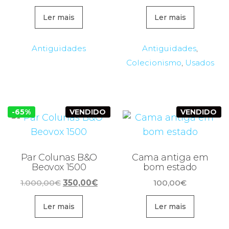
preço
preço
original
atual
Ler mais
Ler mais
era:
é:
3.000,00€.
760,00€.
Antiguidades
Antiguidades
,
Colecionismo
,
Usados
-65%
VENDIDO
VENDIDO
Par Colunas B&O
Cama antiga em
Beovox 1500
bom estado
O
O
1.000,00
€
350,00
€
100,00
€
preço
preço
original
atual
Ler mais
Ler mais
era:
é: