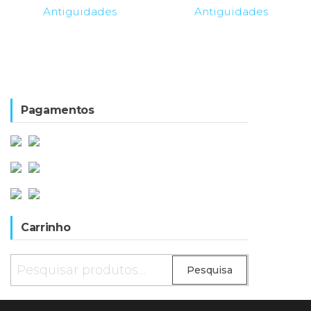
1.000,00€.
350,00€.
Antiguidades
Antiguidades
Pagamentos
Carrinho
Pesquisar
Pesquisa
por: