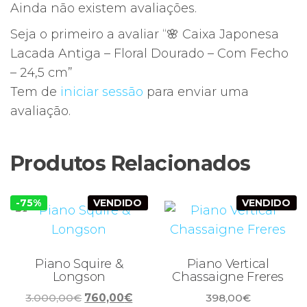
Ainda não existem avaliações.
Seja o primeiro a avaliar “🌸 Caixa Japonesa
Lacada Antiga – Floral Dourado – Com Fecho
– 24,5 cm”
Tem de
iniciar sessão
para enviar uma
avaliação.
Produtos Relacionados
-75%
VENDIDO
VENDIDO
Piano Squire &
Piano Vertical
Longson
Chassaigne Freres
O
O
3.000,00
€
760,00
€
398,00
€