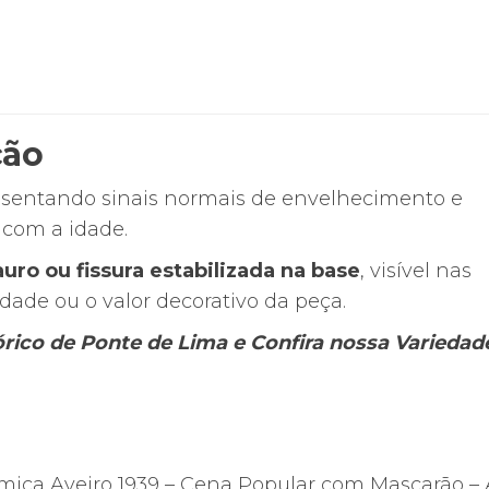
ção
esentando sinais normais de envelhecimento e
com a idade.
auro ou fissura estabilizada na base
, visível nas
ade ou o valor decorativo da peça.
tórico de Ponte de Lima e Confira nossa Varieda
râmica Aveiro 1939 – Cena Popular com Mascarão – 