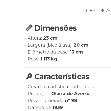
DESCRIÇÃ
📏 Dimensões
• Altura:
23 cm
• Largura (bico à asa):
20 cm
• Diâmetro da base:
13 cm
• Peso:
1,113 kg
🔎 Características
• Cerâmica artística portuguesa
• Produção:
Olaria de Aveiro
• Peça numerada
nº 98
• Datada de
1939