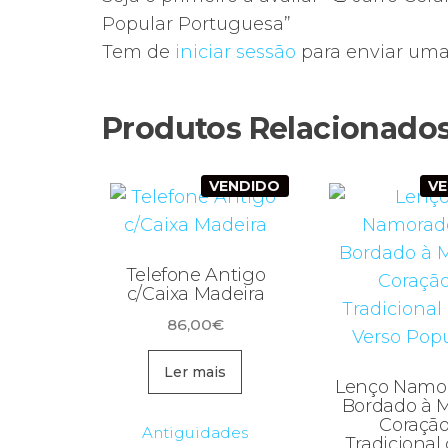
Popular Portuguesa”
Tem de
iniciar sessão
para enviar uma 
Produtos Relacionado
VENDIDO
V
Telefone Antigo
c/Caixa Madeira
86,00
€
Ler mais
Lenço Namo
Bordado à 
Coraçã
Antiguidades
Tradicional