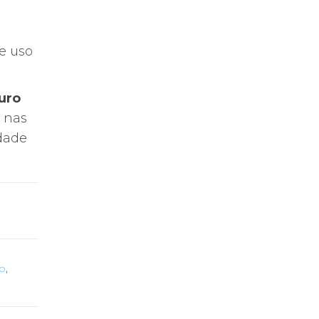
e uso
auro
l nas
dade
o
,