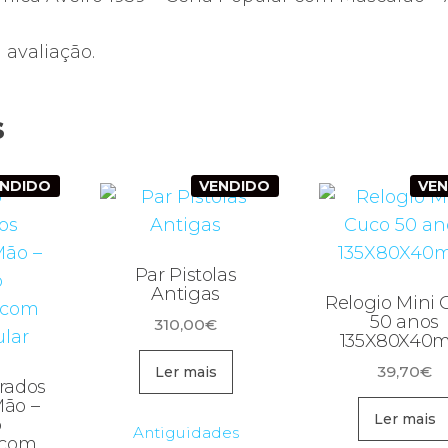
avaliação.
s
ENDIDO
VENDIDO
VE
Par Pistolas
Antigas
Relogio Mini 
50 anos
310,00
€
135X80X40
39,70
€
Ler mais
rados
Mão –
Ler mais
o
Antiguidades
 com