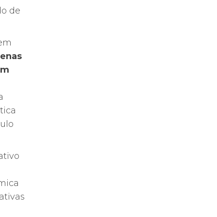
do de
 em
enas
em
a
tica
ulo
tivo
âmica
ativas