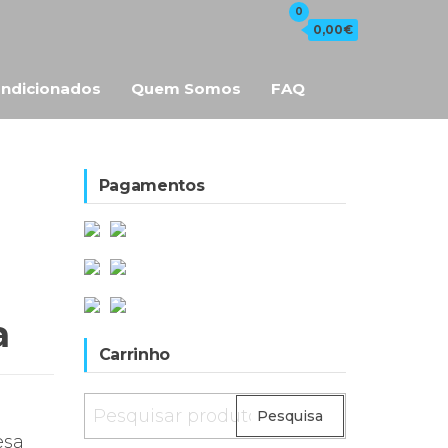
0
0,00€
ndicionados
Quem Somos
FAQ
Pagamentos
a
Carrinho
Pesquisar
Pesquisa
por:
esa