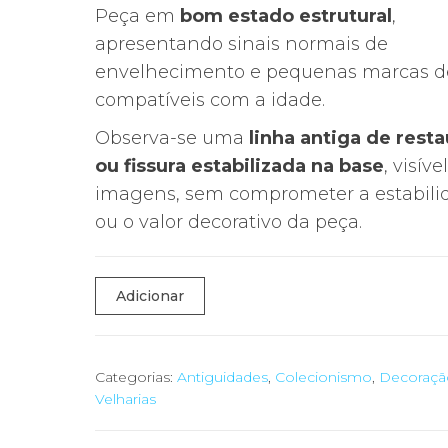
Peça em
bom estado estrutural
,
apresentando sinais normais de
envelhecimento e pequenas marcas d
compatíveis com a idade.
Observa-se uma
linha antiga de rest
ou fissura estabilizada na base
, visíve
imagens, sem comprometer a estabili
ou o valor decorativo da peça.
Quantidade
Adicionar
de
🎨
Jarro
Categorias:
Antiguidades
,
Colecionismo
,
Decoraçã
Velharias
Cerâmica
Aveiro