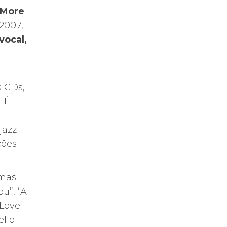
 More
2007,
vocal,
s CDs,
. É
jazz
ções
emas
u”, “A
 Love
ello