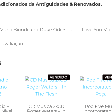
ondicionados da Antiguidades & Renovados.
o Mario Biondi and Duke Orkestra — I Love You Mor
avaliação.
s
VENDIDO
VE
io –
CD Musica 2xCD
Pop Five Mu
 Nível
Roger Waters – In
Incorporated 