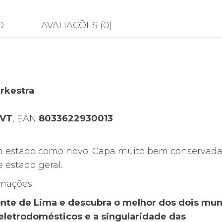
Biondi
and
O
AVALIAÇÕES (0)
Duke
Orkestra
—
I
Love
rkestra
You
More
LVT
, EAN
8033622930013
Live
—
em estado como novo. Capa muito bem conservada
2CD
 estado geral.
—
2007
rmações.
Ponte de Lima e descubra o melhor dos dois mu
eletrodomésticos e a singularidade das