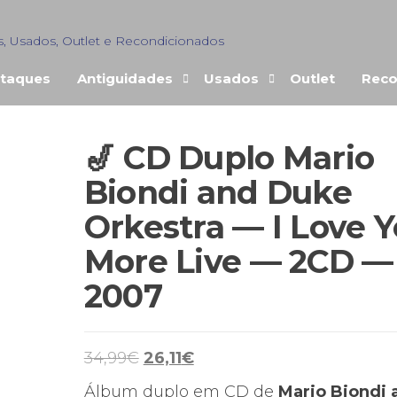
s, Usados, Outlet e Recondicionados
taques
Antiguidades
Usados
Outlet
Reco
🎷 CD Duplo Mario
Biondi and Duke
Orkestra — I Love 
More Live — 2CD —
2007
O
O
34,99
€
26,11
€
preço
preço
Álbum duplo em CD de
Mario Biondi 