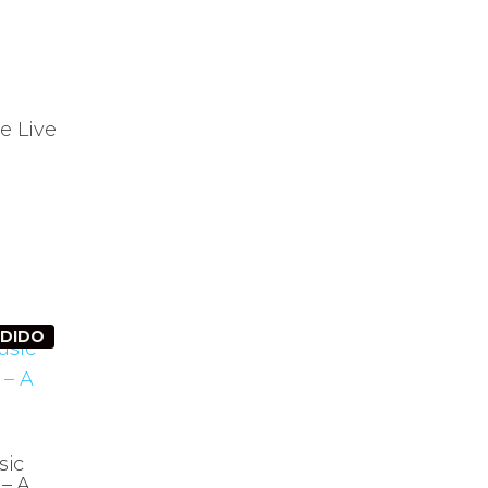
e Live
NDIDO
sic
‎– A