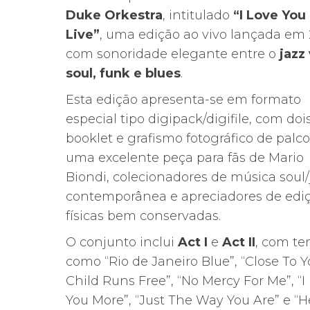
original
atual
Duke Orkestra
, intitulado
“I Love You
era:
é:
Live”
, uma edição ao vivo lançada em 
34,99€.
26,11€.
com sonoridade elegante entre o
jazz 
soul, funk e blues
.
Esta edição apresenta-se em formato
especial tipo digipack/digifile, com doi
booklet e grafismo fotográfico de palco
uma excelente peça para fãs de Mario
Biondi, colecionadores de música soul/
contemporânea e apreciadores de edi
físicas bem conservadas.
O conjunto inclui
Act I
e
Act II
, com t
como “Rio de Janeiro Blue”, “Close To Yo
Child Runs Free”, “No Mercy For Me”, “I
You More”, “Just The Way You Are” e “H