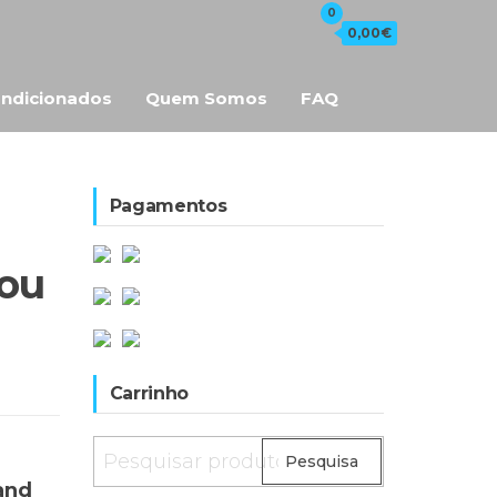
0
0,00€
ndicionados
Quem Somos
FAQ
Pagamentos
You
Carrinho
Pesquisar
Pesquisa
por:
and