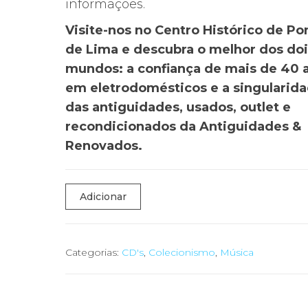
informações.
Visite-nos no Centro Histórico de Po
de Lima e descubra o melhor dos doi
mundos: a confiança de mais de 40 
em eletrodomésticos e a singularid
das antiguidades, usados, outlet e
recondicionados da Antiguidades &
Renovados.
Quantidade
Adicionar
de
🎷
CD
Categorias:
CD's
,
Colecionismo
,
Música
Duplo
Mario