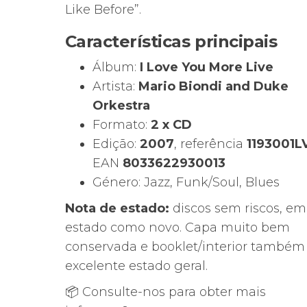
Like Before”.
Características principais
Álbum:
I Love You More Live
Artista:
Mario Biondi and Duke
Orkestra
Formato:
2 x CD
Edição:
2007
, referência
1193001L
EAN
8033622930013
Género: Jazz, Funk/Soul, Blues
Nota de estado:
discos sem riscos, em
estado como novo. Capa muito bem
conservada e booklet/interior també
excelente estado geral.
📦 Consulte-nos para obter mais