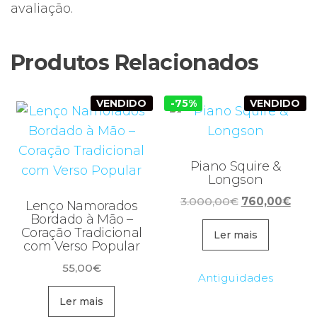
avaliação.
Produtos Relacionados
VENDIDO
-75%
VENDIDO
Piano Squire &
Longson
O
O
3.000,00
€
760,00
€
Lenço Namorados
preço
preç
Bordado à Mão –
Coração Tradicional
original
atua
Ler mais
com Verso Popular
era:
é:
55,00
€
3.000,00€.
760,
Antiguidades
Ler mais