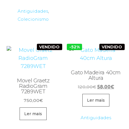
Antiguidades
,
Colecionismo
VENDIDO
-52%
VENDIDO
Gato Madeira 40cm
Altura
Movel Graetz
RadioGram
O
O
120,00
€
58,00
€
7289WET
preço
preço
750,00
€
original
atual
Ler mais
era:
é:
Ler mais
120,00€.
58,00€
Antiguidades