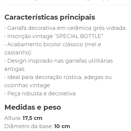
“Special
Bottle”
Características principais
–
Estilo
• Garrafa decorativa em cerâmica grés vidrada
Vintage
• Inscrição vintage “SPECIAL BOTTLE”
Rústico
• Acabamento bicolor clássico (mel e
castanho)
• Design inspirado nas garrafas utilitárias
antigas
• Ideal para decoração rústica, adegas ou
cozinhas vintage
• Peça robusta e decorativa
Medidas e peso
Altura:
17,5 cm
Diâmetro da base:
10 cm