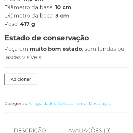
Diâmetro da base:
10 cm
Diâmetro da boca:
3 cm
Peso:
417 g
Estado de conservação
Peça em
muito bom estado
, sem fendas ou
lascas visíveis.
Quantidade
Adicionar
de
🏺
Garrafa
Categorias:
Antiguidades
,
Colecionismo
,
Decoração
Decorativa
em
Grés
DESCRIÇÃO
AVALIAÇÕES (0)