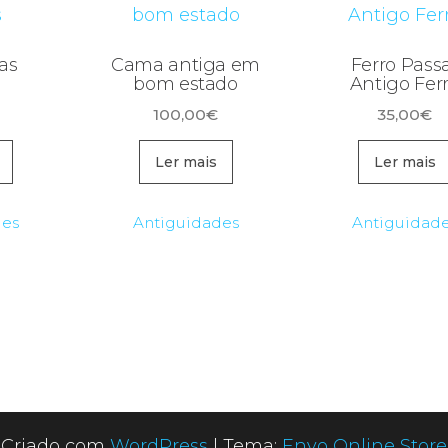
las
Cama antiga em
Ferro Pass
s
bom estado
Antigo Fer
100,00
€
35,00
€
Ler mais
Ler mais
des
Antiguidades
Antiguidad
Criado com
WordPress
|
Tema:
Envo Online Store