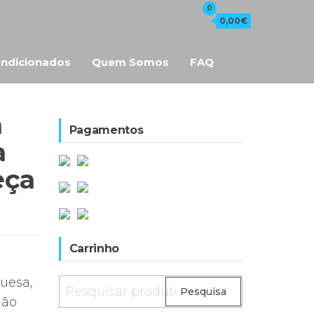
0
0,00€
ndicionados
Quem Somos
FAQ
m
Pagamentos
a
eça
Carrinho
uesa,
Pesquisar
Pesquisa
mão
por: