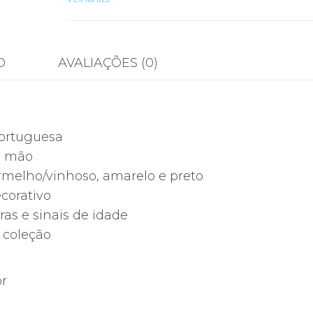
O
AVALIAÇÕES (0)
portuguesa
à mão
ermelho/vinhoso, amarelo e preto
corativo
ras e sinais de idade
 coleção
or