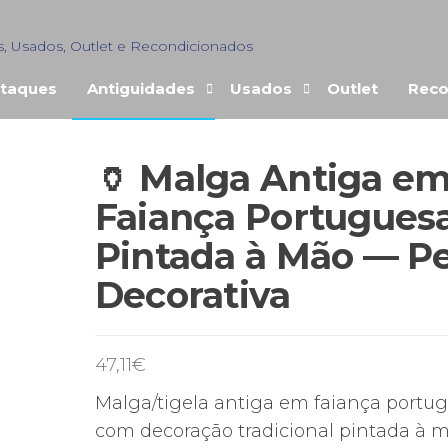
s, Usados, Outlet e Recondicionados
taques
Antiguidades
Usados
Outlet
Reco
🏺 Malga Antiga e
ENDIDO
Faiança Portugues
Pintada à Mão — P
Decorativa
47,11
€
Malga/tigela antiga em faiança portug
com decoração tradicional pintada à 