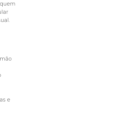
a quem
lar
ual.
 mão
o
as e