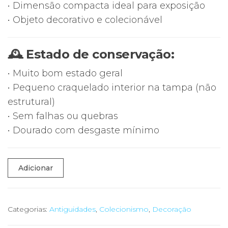
• Dimensão compacta ideal para exposição
• Objeto decorativo e colecionável
🕰 Estado de conservação:
• Muito bom estado geral
• Pequeno craquelado interior na tampa (não
estrutural)
• Sem falhas ou quebras
• Dourado com desgaste mínimo
Quantidade
Adicionar
de
💐
Caixa
Categorias:
Antiguidades
,
Colecionismo
,
Decoração
Toucador