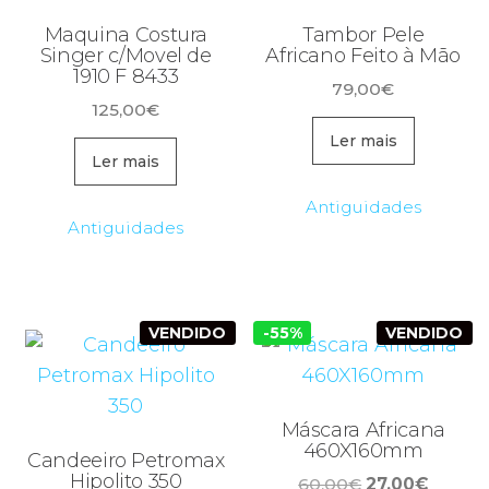
Maquina Costura
Tambor Pele
Singer c/Movel de
Africano Feito à Mão
1910 F 8433
79,00
€
125,00
€
Ler mais
Ler mais
Antiguidades
Antiguidades
VENDIDO
-55%
VENDIDO
Máscara Africana
460X160mm
Candeeiro Petromax
Hipolito 350
O
O
60,00
€
27,00
€