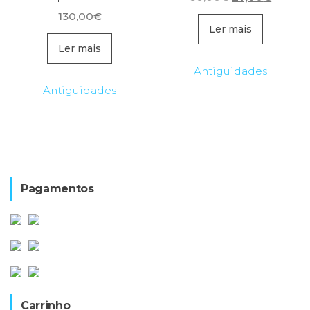
preço
preço
130,00
€
original
atual
Ler mais
era:
é:
Ler mais
60,00€.
27,00€
Antiguidades
Antiguidades
Pagamentos
Carrinho