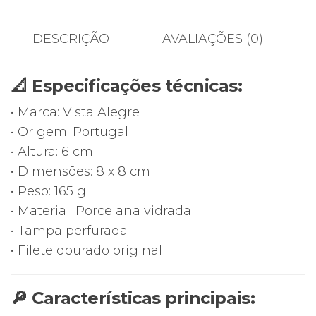
Perfurada
Vista
DESCRIÇÃO
AVALIAÇÕES (0)
Alegre
|
📐 Especificações técnicas:
Porcelana
Floral
• Marca: Vista Alegre
|
• Origem: Portugal
8x8cm
• Altura: 6 cm
|
• Dimensões: 8 x 8 cm
Alt.
• Peso: 165 g
6cm
• Material: Porcelana vidrada
• Tampa perfurada
• Filete dourado original
🔎 Características principais: