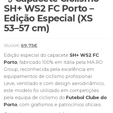
SH+ WS2 FC Porto –
Edição Especial (XS
53–57 cm)
O
O
95,00
€
69,75
€
preço
preço
Edição especial do capacete
SH+ WS2 FC
original
atual
Porto
, fabricado 100% em Itália pela MA.RO
era:
é:
Group, reconhecida pela excelência em
95,00€.
69,75€.
equipamentos de ciclismo profissional.
Leve, ventilado e com design aerodinâmico,
este modelo foi utilizado em competições
pela equipa de ciclismo do
Futebol Clube do
Porto
, com grafismos e patrocínios oficiais.