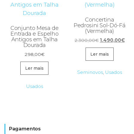
Concertina
Pedrosini Sol-Dó-Fá
Conjunto Mesa de
(Vermelha)
Entrada e Espelho
Antigos em Talha
O
O
2.300,00
€
1.490,00
€
Dourada
preço
pre
298,00
€
original
atua
Ler mais
era:
é:
Ler mais
2.300,00€.
1.4
Seminovos
,
Usados
Usados
Pagamentos