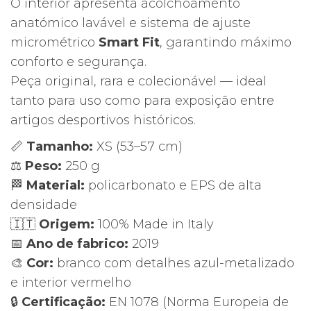
O interior apresenta acolchoamento
anatómico lavável e sistema de ajuste
micrométrico
Smart Fit
, garantindo máximo
conforto e segurança.
Peça original, rara e colecionável — ideal
tanto para uso como para exposição entre
artigos desportivos históricos.
📏
Tamanho:
XS (53–57 cm)
⚖️
Peso:
250 g
🏁
Material:
policarbonato e EPS de alta
densidade
🇮🇹
Origem:
100% Made in Italy
📅
Ano de fabrico:
2019
🎨
Cor:
branco com detalhes azul-metalizado
e interior vermelho
🔒
Certificação:
EN 1078 (Norma Europeia de