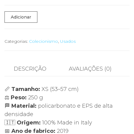
Quantidade
Adicionar
de
💨
Capacete
Categorias:
Colecionismo
,
Usados
Ciclismo
SH+
WS2
DESCRIÇÃO
AVALIAÇÕES (0)
FC
Porto
📏
Tamanho:
XS (53–57 cm)
–
⚖️
Peso:
250 g
Edição
🏁
Material:
policarbonato e EPS de alta
Especial
densidade
(XS
🇮🇹
Origem:
100% Made in Italy
53–
📅
Ano de fabrico:
2019
57