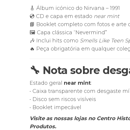
🎸 Álbum icónico do Nirvana – 1991
💿 CD e capa em estado
near mint
📘 Booklet completo com fotos e arte o
🖼️ Capa clássica “Nevermind”
🎶 Inclui hits como
Smells Like Teen Sp
🔥 Peça obrigatória em qualquer cole
🔧
Nota sobre desg
Estado geral
near mint
:
• Caixa transparente com desgaste m
• Disco sem riscos visíveis
• Booklet impecável
Visite as nossas lojas no Centro His
Produtos.