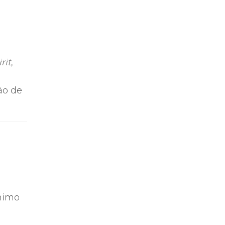
rit
,
ão de
nimo