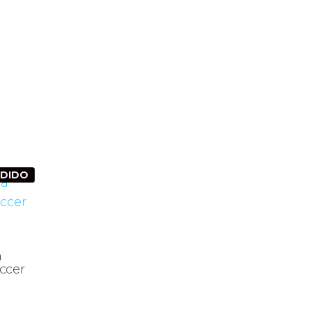
NDIDO
a
ccer