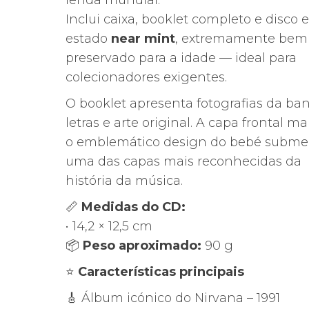
lenda mundial.
Inclui caixa, booklet completo e disco
estado
near mint
, extremamente bem
preservado para a idade — ideal para
colecionadores exigentes.
O booklet apresenta fotografias da ba
letras e arte original. A capa frontal 
o emblemático design do bebé submer
uma das capas mais reconhecidas da
história da música.
📏
Medidas do CD:
• 14,2 × 12,5 cm
📦
Peso aproximado:
90 g
⭐
Características principais
🎸 Álbum icónico do Nirvana – 1991