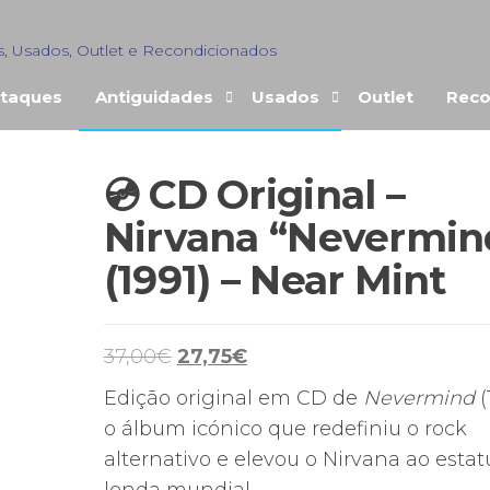
s, Usados, Outlet e Recondicionados
taques
Antiguidades
Usados
Outlet
Reco
💿 CD Original –
Nirvana “Nevermin
(1991) – Near Mint
O
O
37,00
€
27,75
€
preço
preço
Edição original em CD de
Nevermind
(
original
atual
o álbum icónico que redefiniu o rock
era:
é:
alternativo e elevou o Nirvana ao estat
37,00€.
27,75€.