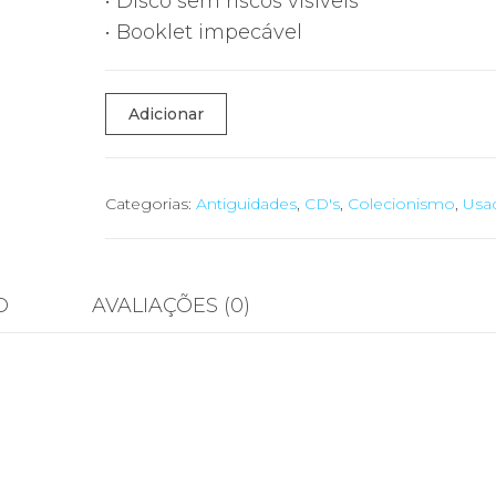
• Disco sem riscos visíveis
• Booklet impecável
Quantidade
Adicionar
de
💿
CD
Categorias:
Antiguidades
,
CD's
,
Colecionismo
,
Usa
Original
–
Nirvana
O
AVALIAÇÕES (0)
“Nevermind”
(1991)
–
Near
Mint