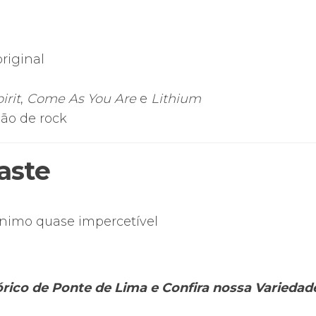
riginal
irit
,
Come As You Are
e
Lithium
ção de rock
aste
ínimo quase impercetível
tórico de Ponte de Lima e Confira nossa Varieda