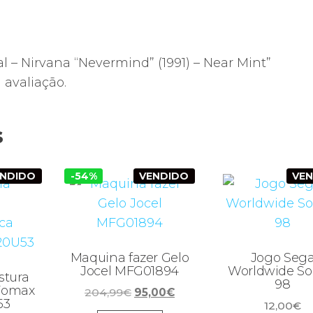
al – Nirvana “Nevermind” (1991) – Near Mint”
avaliação.
s
ENDIDO
-54%
VENDIDO
VE
Maquina fazer Gelo
Jogo Seg
Jocel MFG01894
Worldwide So
stura
98
Fomax
O
O
204,99
€
95,00
€
53
12,00
€
preço
preço