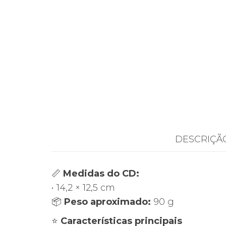
DESCRIÇÃ
📏
Medidas do CD:
• 14,2 × 12,5 cm
📦
Peso aproximado:
90 g
⭐
Características principais