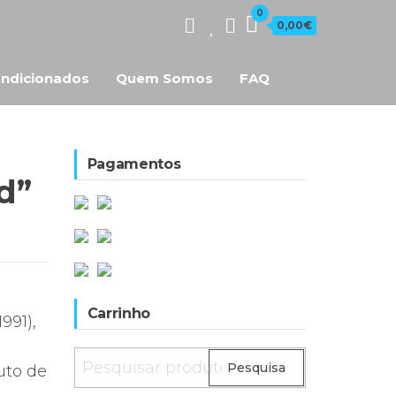
0
0,00€
ndicionados
Quem Somos
FAQ
Pagamentos
d”
Carrinho
1991),
Pesquisar
Pesquisa
uto de
por: