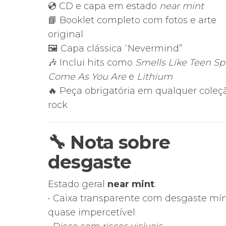
💿 CD e capa em estado
near mint
📘 Booklet completo com fotos e arte
original
🖼️ Capa clássica “Nevermind”
🎶 Inclui hits como
Smells Like Teen Spi
Come As You Are
e
Lithium
🔥 Peça obrigatória em qualquer coleç
rock
🔧
Nota sobre
desgaste
Estado geral
near mint
:
• Caixa transparente com desgaste mí
quase impercetível