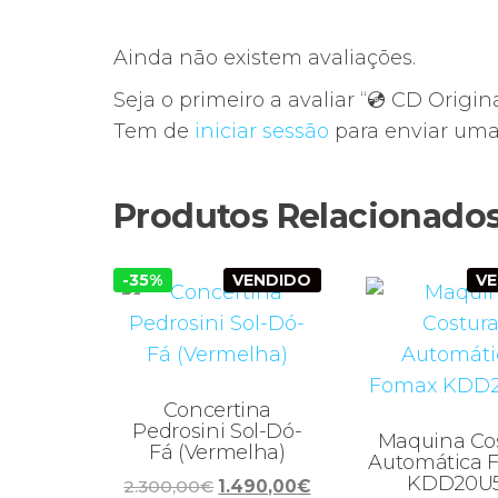
Ainda não existem avaliações.
Seja o primeiro a avaliar “💿 CD Origin
Tem de
iniciar sessão
para enviar uma 
Produtos Relacionado
-35%
VENDIDO
V
Concertina
Pedrosini Sol-Dó-
Maquina Co
Fá (Vermelha)
Automática 
KDD20U
O
O
2.300,00
€
1.490,00
€