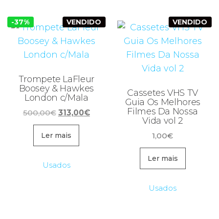
-37%
VENDIDO
VENDIDO
Trompete LaFleur
Boosey & Hawkes
Cassetes VHS TV
London c/Mala
Guia Os Melhores
Filmes Da Nossa
O
O
500,00
€
313,00
€
Vida vol 2
preço
preço
original
atual
1,00
€
Ler mais
era:
é:
Ler mais
500,00€.
313,00€.
Usados
Usados