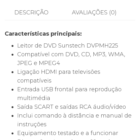
Sunstech
DVPMH225
DESCRIÇÃO
AVALIAÇÕES (0)
com
HDMI,
Características principais:
USB,
Comando
Leitor de DVD Sunstech DVPMH225
e
Compatível com DVD, CD, MP3, WMA,
Manual
JPEG e MPEG4
Ligação HDMI para televisões
compatíveis
Entrada USB frontal para reprodução
multimédia
Saída SCART e saídas RCA áudio/vídeo
Inclui comando à distância e manual de
instruções
Equipamento testado e a funcionar