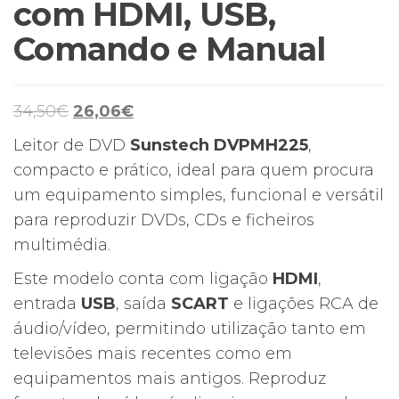
com HDMI, USB,
Comando e Manual
O
O
34,50
€
26,06
€
preço
preço
Leitor de DVD
Sunstech DVPMH225
,
original
atual
compacto e prático, ideal para quem procura
era:
é:
um equipamento simples, funcional e versátil
34,50€.
26,06€.
para reproduzir DVDs, CDs e ficheiros
multimédia.
Este modelo conta com ligação
HDMI
,
entrada
USB
, saída
SCART
e ligações RCA de
áudio/vídeo, permitindo utilização tanto em
televisões mais recentes como em
equipamentos mais antigos. Reproduz