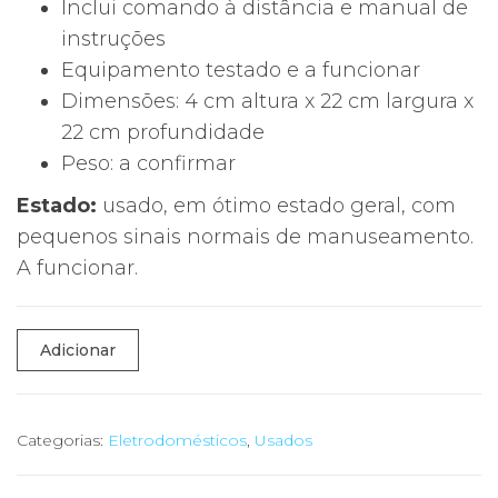
Inclui comando à distância e manual de
instruções
Equipamento testado e a funcionar
Dimensões: 4 cm altura x 22 cm largura x
22 cm profundidade
Peso: a confirmar
Estado:
usado, em ótimo estado geral, com
pequenos sinais normais de manuseamento.
A funcionar.
Quantidade
Adicionar
de
📀
Leitor
Categorias:
Eletrodomésticos
,
Usados
DVD