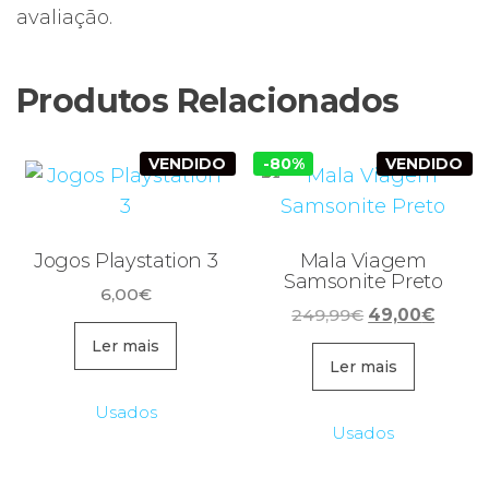
avaliação.
Produtos Relacionados
VENDIDO
-80%
VENDIDO
Jogos Playstation 3
Mala Viagem
Samsonite Preto
6,00
€
O
O
249,99
€
49,00
€
preço
preço
Ler mais
original
atual
Ler mais
era:
é:
Usados
249,99€.
49,00
Usados