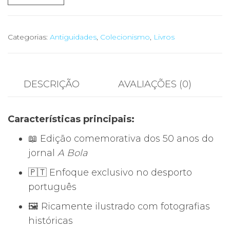
de
📘
História
Categorias:
Antiguidades
,
Colecionismo
,
Livros
50
Anos
Desporto
DESCRIÇÃO
AVALIAÇÕES (0)
Português
–
Características principais:
Edição
Comemorativa
📖 Edição comemorativa dos 50 anos do
|
jornal
A Bola
Jornal
🇵🇹 Enfoque exclusivo no desporto
A
português
Bola
🖼️ Ricamente ilustrado com fotografias
históricas