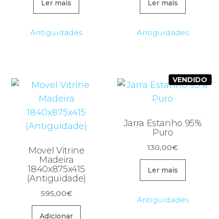
original
atual
Ler mais
Ler mais
era:
é:
60,00€.
27,00€.
Antiguidades
Antiguidades
VENDIDO
Jarra Estanho 95%
Puro
130,00
€
Movel Vitrine
Madeira
1840x875x415
Ler mais
(Antiguidade)
595,00
€
Antiguidades
Adicionar