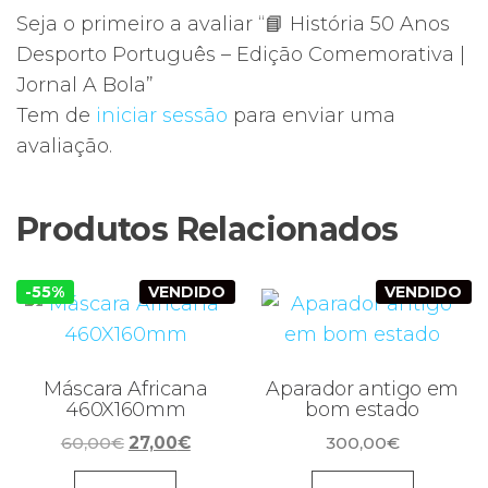
Seja o primeiro a avaliar “📘 História 50 Anos
Desporto Português – Edição Comemorativa |
Jornal A Bola”
Tem de
iniciar sessão
para enviar uma
avaliação.
Produtos Relacionados
-55%
VENDIDO
VENDIDO
Máscara Africana
Aparador antigo em
460X160mm
bom estado
O
O
60,00
€
27,00
€
300,00
€
preço
preço