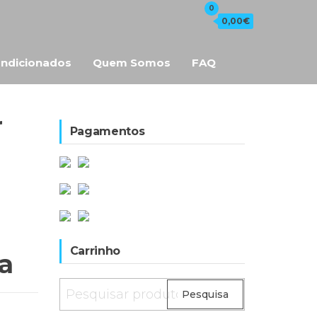
0
0,00€
ndicionados
Quem Somos
FAQ
r
Pagamentos
Carrinho
a
Pesquisar
Pesquisa
por: