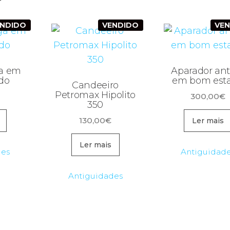
ENDIDO
VENDIDO
VE
a em
Aparador ant
do
em bom est
Candeeiro
Petromax Hipolito
300,00
€
350
130,00
€
Ler mais
Ler mais
des
Antiguidad
Antiguidades