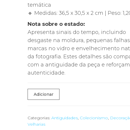
temática
🔹 Medidas: 36,5 x 30,5 x 2 cm | Peso: 1,
Nota sobre o estado:
Apresenta sinais do tempo, incluindo
desgaste na moldura, pequenas falhas
marcas no vidro e envelhecimento nat
da fotografia. Estes detalhes são compa
com a antiguidade da peça e reforçam
autenticidade.
Quantidade
Adicionar
de
📸
Fotografia
Categorias:
Antiguidades
,
Colecionismo
,
Decoraçã
Velharias
Militar