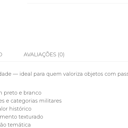
Antiga
de
Grupo
Emoldurada
–
Peça
Documental
O
AVALIAÇÕES (0)
Portuguesa
com
dade — ideal para quem valoriza objetos com pas
Legenda
Manuscrita
em preto e branco
s e categorias militares
or histórico
amento texturado
ção temática