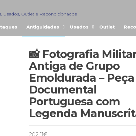
s, Usados, Outlet e Recondicionados
taques
Antiguidades
Usados
Outlet
Reco
📸 Fotografia Milita
Antiga de Grupo
Emoldurada – Peça
Documental
Portuguesa com
Legenda Manuscrit
202,11
€