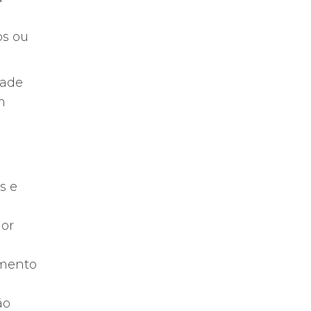
os ou
dade
m
m
s e
lor
amento
ão