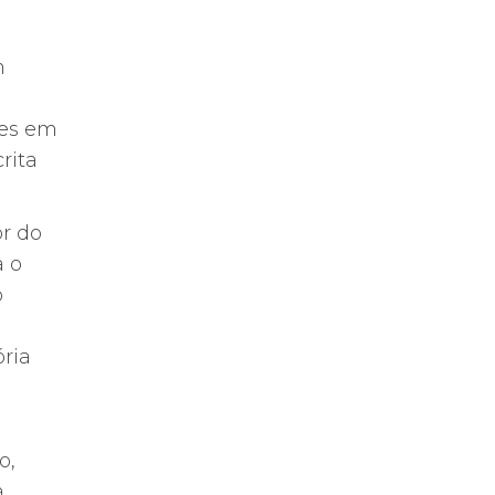
m
res em
rita
or do
a o
o
ria
o,
à