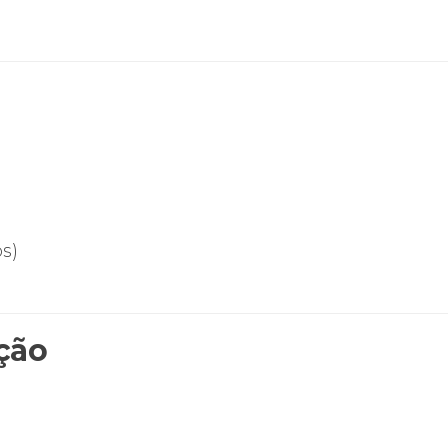
s)
ção