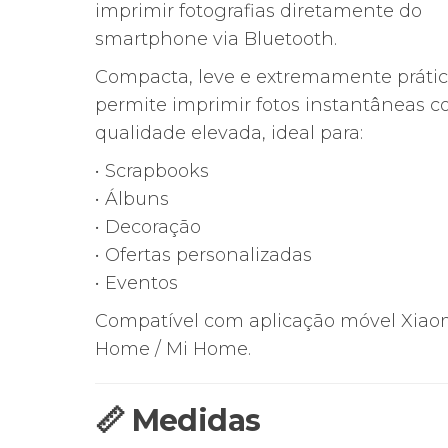
era:
é:
imprimir fotografias diretamente do
59,00€.
44,42€.
smartphone via Bluetooth.
Compacta, leve e extremamente prátic
permite imprimir fotos instantâneas 
qualidade elevada, ideal para:
• Scrapbooks
• Álbuns
• Decoração
• Ofertas personalizadas
• Eventos
Compatível com aplicação móvel Xiao
Home / Mi Home.
📏 Medidas