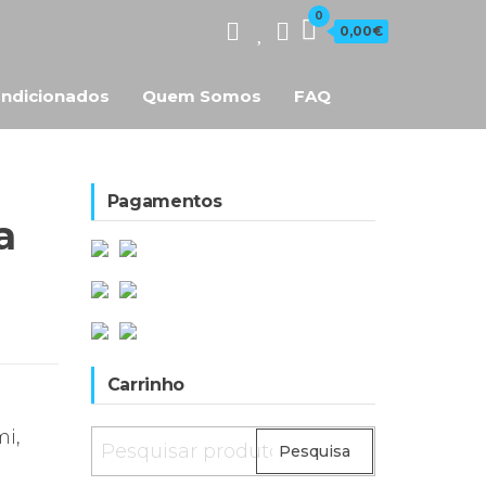
0
0,00€
ndicionados
Quem Somos
FAQ
Pagamentos
a
Carrinho
mi,
Pesquisar
Pesquisa
por: