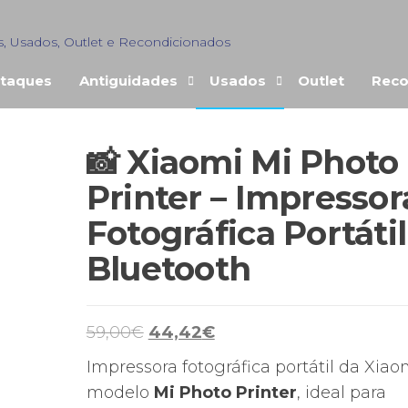
s, Usados, Outlet e Recondicionados
taques
Antiguidades
Usados
Outlet
Reco
📸 Xiaomi Mi Photo
ENDIDO
Printer – Impressor
Fotográfica Portátil
Bluetooth
O
O
59,00
€
44,42
€
preço
preço
Impressora fotográfica portátil da Xiao
original
atual
modelo
Mi Photo Printer
, ideal para