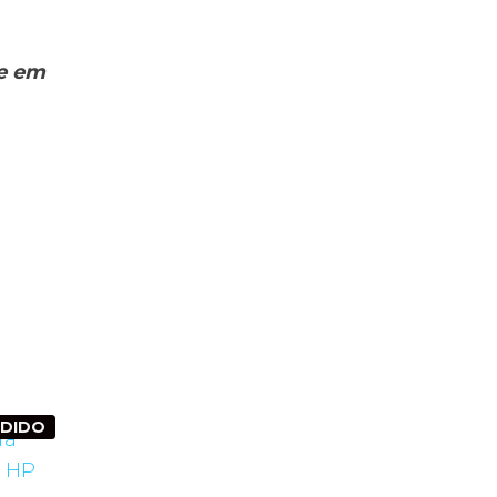
de em
NDIDO