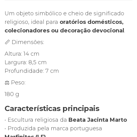
Marfinites
Um objeto simbólico e cheio de significado
LF
religioso, ideal para
oratórios domésticos,
Portugal
colecionadores ou decoração devocional
.
–
Base
📏 Dimensões:
Madeira
Altura: 14 cm
Largura: 8,5 cm
Profundidade: 7 cm
⚖️ Peso:
180 g
Características principais
• Escultura religiosa da
Beata Jacinta Marto
• Produzida pela marca portuguesa