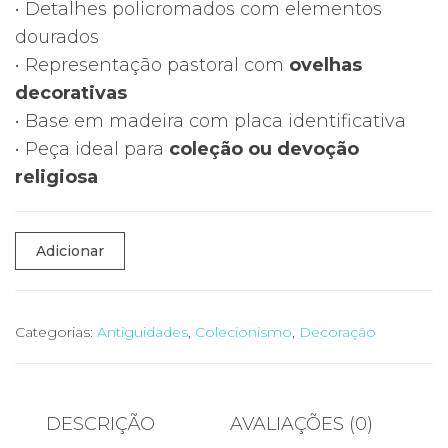
• Detalhes policromados com elementos
dourados
• Representação pastoral com
ovelhas
decorativas
• Base em madeira com placa identificativa
• Peça ideal para
coleção ou devoção
religiosa
Quantidade
Adicionar
de
🕊️
Escultura
Categorias:
Antiguidades
,
Colecionismo
,
Decoração
Religiosa
Beata
Jacinta
DESCRIÇÃO
AVALIAÇÕES (0)
–