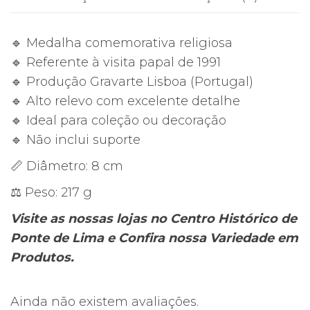
II
–
🔹 Medalha comemorativa religiosa
Fátima
🔹 Referente à visita papal de 1991
1991
🔹 Produção Gravarte Lisboa (Portugal)
(Gravarte
🔹 Alto relevo com excelente detalhe
Lisboa)
🔹 Ideal para coleção ou decoração
🔹 Não inclui suporte
📏 Diâmetro: 8 cm
⚖️ Peso: 217 g
Visite as nossas lojas no Centro Histórico de
Ponte de Lima e Confira nossa Variedade em
Produtos.
Ainda não existem avaliações.