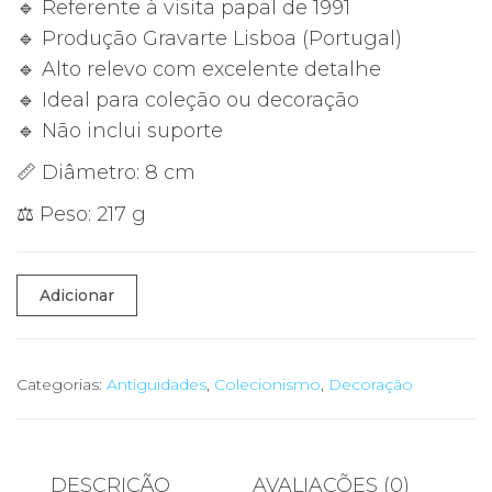
🔹 Referente à visita papal de 1991
🔹 Produção Gravarte Lisboa (Portugal)
🔹 Alto relevo com excelente detalhe
🔹 Ideal para coleção ou decoração
🔹 Não inclui suporte
📏 Diâmetro: 8 cm
⚖️ Peso: 217 g
Quantidade
Adicionar
de
🕊️
Medalha
Categorias:
Antiguidades
,
Colecionismo
,
Decoração
Comemorativa
João
Paulo
DESCRIÇÃO
AVALIAÇÕES (0)