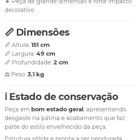
🔹 Peça de grande dimensão e forte impacto
decorativo
📏 Dimensões
📏 Altura:
151 cm
📏 Largura:
49 cm
📏 Profundidade:
2 cm
⚖️ Peso:
3,1 kg
ℹ️ Estado de conservação
Peça em
bom estado geral
, apresentando
desgaste na pátina e acabamento que faz
parte do estilo envelhecido da peça.
Estrutura sólida e pronta a ser pendurada.