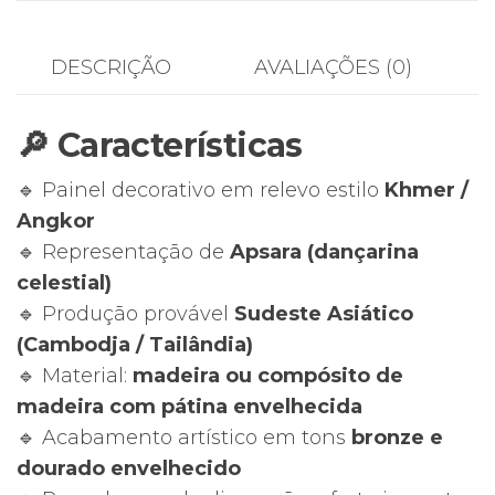
Khmer
“Apsara
DESCRIÇÃO
AVALIAÇÕES (0)
de
Angkor”
🔎 Características
–
Escultura
🔹 Painel decorativo em relevo estilo
Khmer /
Relevo
Angkor
Estilo
🔹 Representação de
Apsara (dançarina
Cambodjano
celestial)
–
🔹 Produção provável
Sudeste Asiático
151
(Cambodja / Tailândia)
cm
🔹 Material:
madeira ou compósito de
madeira com pátina envelhecida
🔹 Acabamento artístico em tons
bronze e
dourado envelhecido