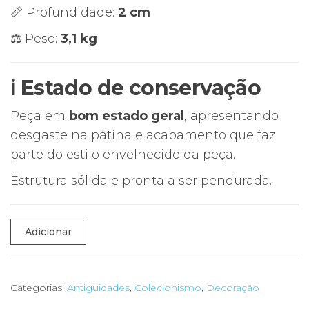
📏 Profundidade:
2 cm
⚖️ Peso:
3,1 kg
ℹ️ Estado de conservação
Peça em
bom estado geral
, apresentando
desgaste na pátina e acabamento que faz
parte do estilo envelhecido da peça.
Estrutura sólida e pronta a ser pendurada.
Quantidade
Adicionar
de
🛕
Painel
Categorias:
Antiguidades
,
Colecionismo
,
Decoração
Decorativo