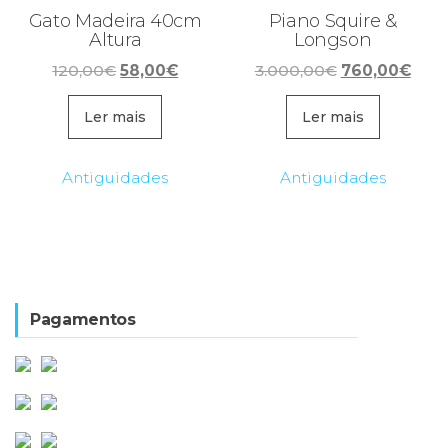
Gato Madeira 40cm
Piano Squire &
Altura
Longson
O
O
O
O
120,00
€
58,00
€
3.000,00
€
760,00
€
preço
preço
preço
preç
original
atual
original
atua
Ler mais
Ler mais
era:
é:
era:
é:
120,00€.
58,00€.
3.000,00€.
760,
Antiguidades
Antiguidades
Pagamentos